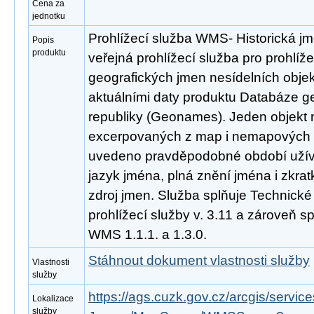
Cena za
jednotku
Prohlížecí služba WMS- Historická j
Popis
produktu
veřejná prohlížecí služba pro prohlíže
geografických jmen nesídelních obje
aktuálními daty produktu Databáze 
republiky (Geonames). Jeden objekt m
excerpovaných z map i nemapových zd
uvedeno pravděpodobné období užívá
jazyk jména, plná znění jména i zkratk
zdroj jmen. Služba splňuje Technick
prohlížecí služby v. 3.11 a zároveň 
WMS 1.1.1. a 1.3.0.
Stáhnout dokument vlastnosti služby
Vlastnosti
služby
https://ags.cuzk.gov.cz/arcgis/serv
Lokalizace
služby