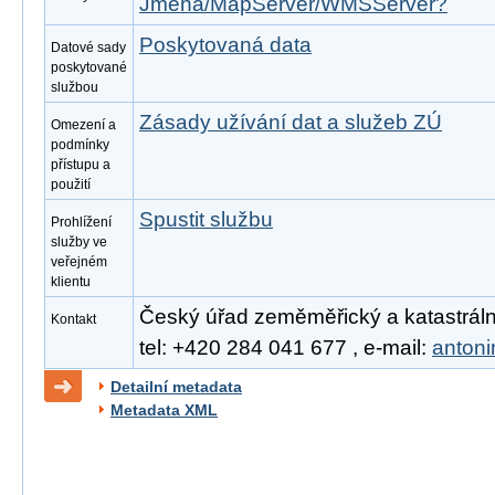
Jmena/MapServer/WMSServer?
Poskytovaná data
Datové sady
poskytované
službou
Zásady užívání dat a služeb ZÚ
Omezení a
podmínky
přístupu a
použití
Spustit službu
Prohlížení
služby ve
veřejném
klientu
Český úřad zeměměřický a katastrální
Kontakt
tel: +420 284 041 677 , e-mail:
anton
Detailní metadata
Metadata XML