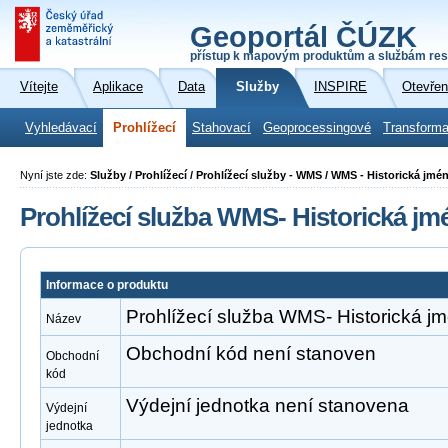
Geoportál ČÚZK
přístup k mapovým produktům a službám res
Vítejte
Aplikace
Data
Služby
INSPIRE
Otevřen
Vyhledávací
Prohlížecí
Stahovací
Geoprocessingové
Transforma
Nyní jste zde:
Služby / Prohlížecí / Prohlížecí služby - WMS / WMS - Historická jmé
Prohlížecí služba WMS- Historická jm
Informace o produktu
Prohlížecí služba WMS- Historická j
Název
Obchodní kód není stanoven
Obchodní
kód
Výdejní jednotka není stanovena
Výdejní
jednotka