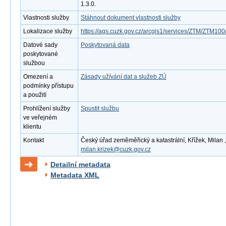
1.3.0.
Vlastnosti služby
Stáhnout dokument vlastnosti služby
Lokalizace služby
https://ags.cuzk.gov.cz/arcgis1/services/ZTM/ZTM1
Datové sady
Poskytovaná data
poskytované
službou
Omezení a
Zásady užívání dat a služeb ZÚ
podmínky přístupu
a použití
Prohlížení služby
Spustit službu
ve veřejném
klientu
Kontakt
Český úřad zeměměřický a katastrální, Křížek, Milan ,
milan.krizek@cuzk.gov.cz
Detailní metadata
Metadata XML