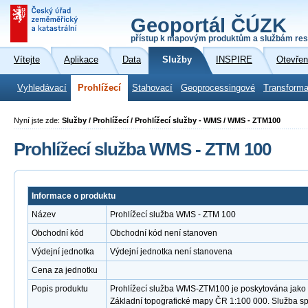
Geoportál ČÚZK
přístup k mapovým produktům a službám res
Vítejte
Aplikace
Data
Služby
INSPIRE
Otevřen
Vyhledávací
Prohlížecí
Stahovací
Geoprocessingové
Transforma
Nyní jste zde:
Služby / Prohlížecí / Prohlížecí služby - WMS / WMS - ZTM100
Prohlížecí služba WMS - ZTM 100
Informace o produktu
Název
Prohlížecí služba WMS - ZTM 100
Obchodní kód
Obchodní kód není stanoven
Výdejní jednotka
Výdejní jednotka není stanovena
Cena za jednotku
Popis produktu
Prohlížecí služba WMS-ZTM100 je poskytována jako v
Základní topografické mapy ČR 1:100 000. Služba s