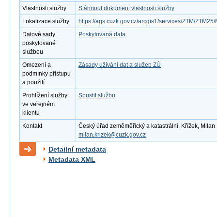
Vlastnosti služby
Stáhnout dokument vlastnosti služby
Lokalizace služby
https://ags.cuzk.gov.cz/arcgis1/services/ZTM/ZTM
Datové sady
Poskytovaná data
poskytované
službou
Omezení a
Zásady užívání dat a služeb ZÚ
podmínky přístupu
a použití
Prohlížení služby
Spustit službu
ve veřejném
klientu
Kontakt
Český úřad zeměměřický a katastrální, Křížek, Milan ,
milan.krizek@cuzk.gov.cz
Detailní metadata
Metadata XML