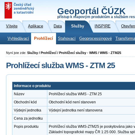
Geoportál ČÚZK
přístup k mapovým produktům a službám res
Vítejte
Aplikace
Data
Služby
INSPIRE
Otevřen
Vyhledávací
Prohlížecí
Stahovací
Geoprocessingové
Transforma
Nyní jste zde:
Služby / Prohlížecí / Prohlížecí služby - WMS / WMS - ZTM25
Prohlížecí služba WMS - ZTM 25
Informace o produktu
Název
Prohlížecí služba WMS - ZTM 25
Obchodní kód
Obchodní kód není stanoven
Výdejní jednotka
Výdejní jednotka není stanovena
Cena za jednotku
Popis produktu
Prohlížecí služba WMS-ZTM25 je poskytována jako ve
Základní topografické mapy ČR 1:25 000. Služba sp