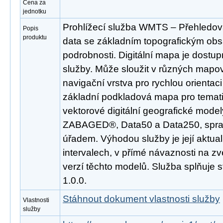
Cena za
jednotku
Prohlížecí služba WMTS – Přehledo
Popis
produktu
data se základním topografickým obs
podrobnosti. Digitální mapa je dost
služby. Může sloužit v různých mapov
navigační vrstva pro rychlou orientac
základní podkladová mapa pro temati
vektorové digitální geografické mode
ZABAGED®, Data50 a Data250, spr
úřadem. Výhodou služby je její aktua
intervalech, v přímé návaznosti na z
verzí těchto modelů. Služba splňuj
1.0.0.
Stáhnout dokument vlastnosti služby
Vlastnosti
služby