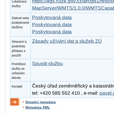
https://ags.cuzk.gov.cz/arcgis1/rest
Lokalizace
služby
MapServer/WMTS/1.0.0/WMTSCapabil
Poskytovaná data
Datové sady
poskytované
Poskytovaná data
službou
Poskytovaná data
Zásady užívání dat a služeb ZÚ
Omezení a
podmínky
přístupu a
použití
Spustit službu
Prohlížení
služby ve
veřejném
klientu
Český úřad zeměměřický a katastrální,
Kontakt
tel: +420 585 552 410 , e-mail:
pavel.
Detailní metadata
Metadata XML