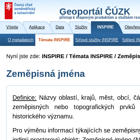
Geoportál ČÚZK
přístup k mapovým produktům a službám res
Vítejte
Aplikace
Data
Služby
INSPIRE
Otevřen
O metadatech
Témata INSPIRE
Síťové služby INSPIRE
Sdílení I
Nyní jste zde:
INSPIRE / Témata INSPIRE / Zeměpi
Zeměpisná jména
Definice:
Názvy oblastí, krajů, měst, obcí, čá
zeměpisných nebo topografických prvků
historického významu.
Pro výměnu informací týkajících se zeměpisn
jediný prostorový objekt:
Zeměpisné jméno (