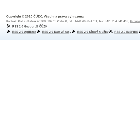
Copyright © 2010 ČÚZK, Všechna práva vyhrazena
Kontakt: Pod sídlištěm 9/1800, 182 11 Praha 8, tel.: +420 284 041 111, fax: +420 284 041 416,
Uživate
RSS 2.0 Geoportál ČÚZK
RSS 2.0 Aplikace
RSS 2.0 Datové sady
RSS 2.0 Síťové služby
RSS 2.0 INSPIRE