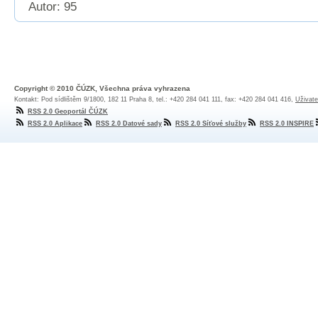
Autor: 95
Copyright © 2010 ČÚZK, Všechna práva vyhrazena
Kontakt: Pod sídlištěm 9/1800, 182 11 Praha 8, tel.: +420 284 041 111, fax: +420 284 041 416,
Uživate
RSS 2.0 Geoportál ČÚZK
RSS 2.0 Aplikace
RSS 2.0 Datové sady
RSS 2.0 Síťové služby
RSS 2.0 INSPIRE