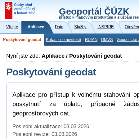
Geoportál ČÚZK
přístup k mapovým produktům a službám res
Vítejte
Aplikace
Data
Služby
INSPIRE
Otevřen
Poskytování geodat
Katastr nemovitostí
RÚIAN
DMVS
Geodetické 
Nyní jste zde:
Aplikace / Poskytování geodat
Poskytování geodat
Aplikace pro přístup k volnému stahování o
poskytnutí za úplatu, případně žád
geoprostorových dat.
Poslední aktualizace: 03.03.2026
Poslední revize:
03.03.2026