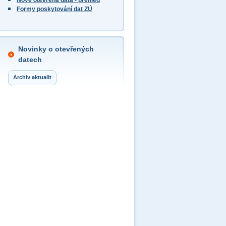
Nově otevřená data - přehled
Formy poskytování dat ZÚ
Novinky o otevřených
datech
Archiv aktualit