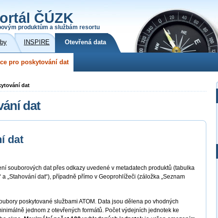
ortál ČÚZK
povým produktům a službám resortu
žby
INSPIRE
Otevřená data
ce pro poskytování dat
kytování dat
vání dat
í dat
žení souborových dat přes odkazy uvedené v metadatech produktů (tabulka
e“ a „Stahování dat“), případně přímo v Geoprohlížeči (záložka „Seznam
é soubory poskytované službami ATOM. Data jsou dělena po vhodných
minimálně jednom z otevřených formátů. Počet výdejních jednotek ke