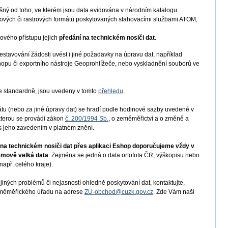
išný od toho, ve kterém jsou data evidována v národním katalogu
torových či rastrových formátů poskytovaných stahovacími službami ATOM,
kového přístupu jejich
předání na technickém nosiči dat
.
stavování žádosti uvést i jiné požadavky na úpravu dat, například
shopu či exportního nástroje Geoprohlížeče, nebo vyskladnění souborů ve
me standardně, jsou uvedeny v tomto
přehledu
.
u (nebo za jiné úpravy dat) se hradí podle hodinové sazby uvedené v
 kterou se provádí zákon
č. 200/1994 Sb.
, o zeměměřictví a o změně a
s jeho zavedením v platném znění.
t na technickém nosiči dat přes aplikaci Eshop doporučujeme vždy v
emově velká data
. Zejména se jedná o data ortofota ČR, výškopisu nebo
apř. celého kraje).
jiných problémů či nejasností ohledně poskytování dat, kontaktujte,
Zeměměřického úřadu na adrese
ZU-obchod@cuzk.gov.cz
. Zde Vám naši