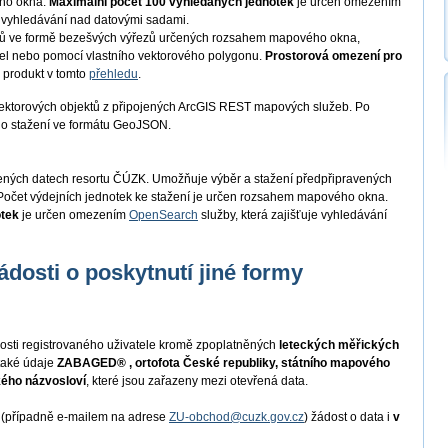
ého okna.
Maximální počet 100 vyhledaných jednotek
je určen omezením
je vyhledávání nad datovými sadami.
tů ve formě bezešvých výřezů určených rozsahem mapového okna,
cel nebo pomocí vlastního vektorového polygonu.
Prostorová omezení pro
 produkt v tomto
přehledu
.
ektorových objektů z připojených ArcGIS REST mapových služeb. Po
ho stažení ve formátu GeoJSON.
řených datech resortu ČÚZK. Umožňuje výběr a stažení předpřipravených
očet výdejních jednotek ke stažení je určen rozsahem mapového okna.
otek
je určen omezením
OpenSearch
služby, která zajišťuje vyhledávání
ádosti o poskytnutí jiné formy
osti registrovaného uživatele kromě zpoplatněných
leteckých měřických
také údaje
ZABAGED® , ortofota České republiky, státního mapového
kého názvosloví
, které jsou zařazeny mezi otevřená data.
i (případně e-mailem na adrese
ZU-obchod@cuzk.gov.cz
) žádost o data i
v