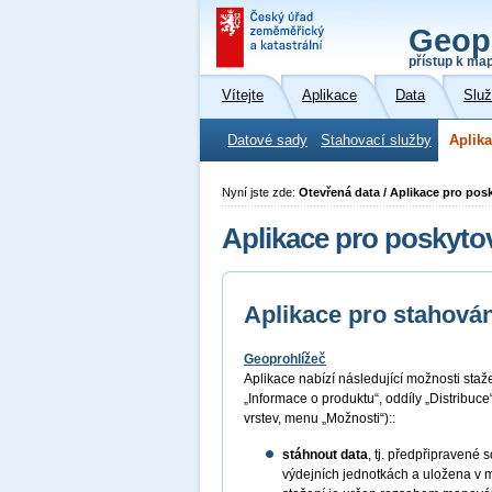
Geop
přístup k ma
Vítejte
Aplikace
Data
Slu
Datové sady
Stahovací služby
Aplika
Nyní jste zde:
Otevřená data / Aplikace pro pos
Aplikace pro poskyto
Aplikace pro stahován
Geoprohlížeč
Aplikace nabízí následující možnosti sta
„Informace o produktu“, oddíly „Distribuc
vrstev, menu „Možnosti“)::
stáhnout data
, tj. předpřipraven
výdejních jednotkách a uložena v 