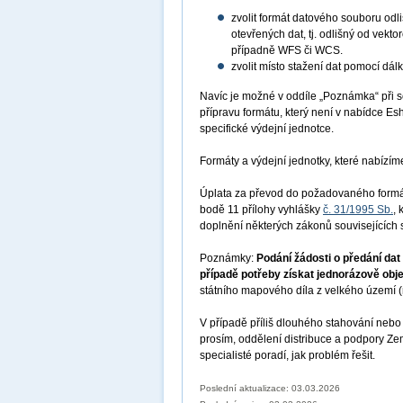
zvolit formát datového souboru odl
otevřených dat, tj. odlišný od vek
případně WFS či WCS.
zvolit místo stažení dat pomocí dál
Navíc je možné v oddíle „Poznámka“ při se
přípravu formátu, který není v nabídce E
specifické výdejní jednotce.
Formáty a výdejní jednotky, které nabízí
Úplata za převod do požadovaného formát
bodě 11 přílohy vyhlášky
č. 31/1995 Sb.
,
doplnění některých zákonů souvisejících 
Poznámky:
Podání žádosti o předání da
případě potřeby získat jednorázově obj
státního mapového díla z velkého území (n
V případě příliš dlouhého stahování nebo 
prosím, oddělení distribuce a podpory 
specialisté poradí, jak problém řešit.
Poslední aktualizace: 03.03.2026