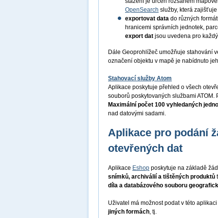
stažení je určen rozsahem mapov
OpenSearch
služby, která zajišťu
exportovat data
do různých formá
hranicemi správních jednotek, par
export dat
jsou uvedena pro každý
Dále Geoprohlížeč umožňuje stahování v
označení objektu v mapě je nabídnuto je
Stahovací služby Atom
Aplikace poskytuje přehled o všech otev
souborů poskytovaných službami ATOM. P
Maximální počet 100 vyhledaných jedn
nad datovými sadami.
Aplikace pro podání ž
otevřených dat
Aplikace
Eshop
poskytuje na základě žád
snímků, archiválií a tištěných produktů
díla a databázového souboru geografic
Uživatel má možnost podat v této aplikac
jiných formách
, tj.