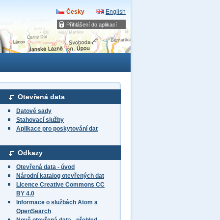
Česky
English
Přihlášení do aplikací
Otevřená data
Datové sady
Stahovací služby
Aplikace pro poskytování dat
Odkazy
Otevřená data - úvod
Národní katalog otevřených dat
Licence Creative Commons CC
BY 4.0
Informace o službách Atom a
OpenSearch