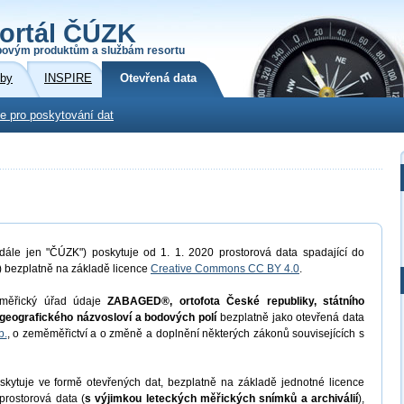
ortál ČÚZK
povým produktům a službám resortu
žby
INSPIRE
Otevřená data
e pro poskytování dat
dále jen "ČÚZK") poskytuje od 1. 1. 2020 prostorová data spadající do
) bezplatně na základě licence
Creative Commons CC BY 4.0
.
měřický úřad údaje
ZABAGED®, ortofota České republiky, státního
geografického názvosloví a bodových polí
bezplatně jako otevřená data
b.
, o zeměměřictví a o změně a doplnění některých zákonů souvisejících s
kytuje ve formě otevřených dat, bezplatně na základě jednotné licence
prostorová data (
s výjimkou leteckých měřických snímků a archiválií
),