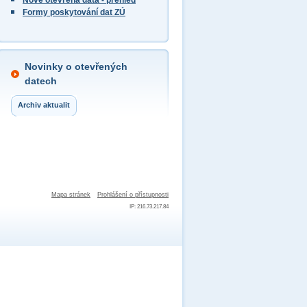
Nově otevřená data - přehled
Formy poskytování dat ZÚ
Novinky o otevřených
datech
Archiv aktualit
Mapa stránek
Prohlášení o přístupnosti
IP: 216.73.217.84