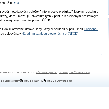
v záložce
Data
.
en výběr metadatových položek
"Informace o produktu"
, který mj. obsahuje
odkazy, které umožňují uživatelům rychlý přístup k otevřeným prostorovým
užeb zveřejněných na Geoportálu ČÚZK.
 i další otevřené datové sady, vždy v souladu s příslušnou
Otevřenou
jsou evidována v
Národním katalogu otevřených dat (NKOD).
a
 284 041 111, fax: +420 284 041 416,
Uživatelská podpora
,
facebook
,
Jak číst RSS kanály
 2.0 Síťové služby
RSS 2.0 INSPIRE
RSS 2.0 Otevřená data