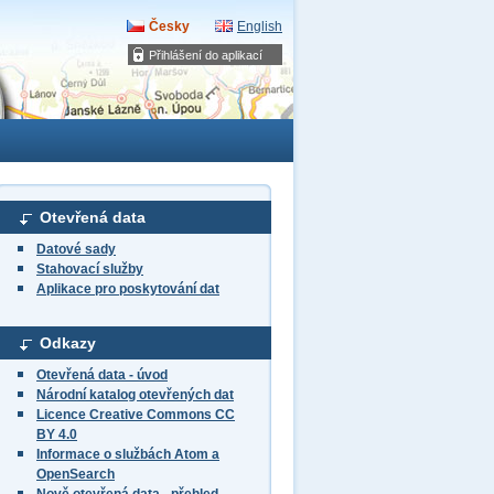
Česky
English
Přihlášení do aplikací
Otevřená data
Datové sady
Stahovací služby
Aplikace pro poskytování dat
Odkazy
Otevřená data - úvod
Národní katalog otevřených dat
Licence Creative Commons CC
BY 4.0
Informace o službách Atom a
OpenSearch