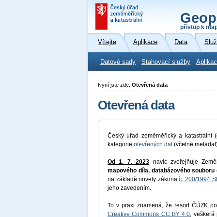
Geop
přístup k ma
Vítejte
Aplikace
Data
Slu
Datové sady
Stahovací služby
Aplikac
Nyní jste zde:
Otevřená data
Otevřená data
Český úřad zeměměřický a katastrální (
kategorie
otevřených dat
(včetně metadat
Od 1. 7. 2023
navíc zveřejňuje Země
mapového díla, databázového souboru 
na základě novely zákona
č. 200/1994 S
jeho zavedením.
To v praxi znamená, že resort ČÚZK pos
Creative Commons CC BY 4.0
, veškerá 