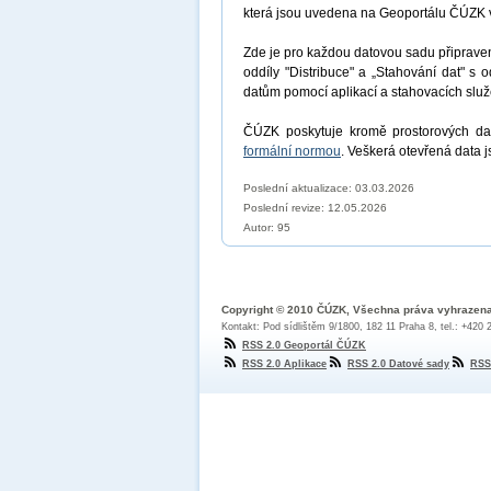
která jsou uvedena na Geoportálu ČÚZK 
Zde je pro každou datovou sadu připrav
oddíly "Distribuce" a „Stahování dat" s 
datům pomocí aplikací a stahovacích sl
ČÚZK poskytuje kromě prostorových dat
formální normou
. Veškerá otevřená data 
Poslední aktualizace: 03.03.2026
Poslední revize:
12.05.2026
Autor: 95
Copyright © 2010 ČÚZK, Všechna práva vyhrazen
Kontakt: Pod sídlištěm 9/1800, 182 11 Praha 8, tel.: +420
RSS 2.0 Geoportál ČÚZK
RSS 2.0 Aplikace
RSS 2.0 Datové sady
RSS