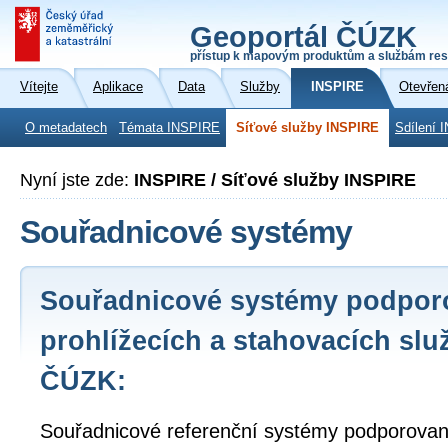
Geoportál ČÚZK
přístup k mapovým produktům a službám res
Vítejte
Aplikace
Data
Služby
INSPIRE
Otevřen
O metadatech
Témata INSPIRE
Síťové služby INSPIRE
Sdílení 
Nyní jste zde:
INSPIRE / Síťové služby INSPIRE
Souřadnicové systémy
Souřadnicové systémy podpor
prohlížecích a stahovacích slu
ČÚZK:
Souřadnicové referenční systémy podporované