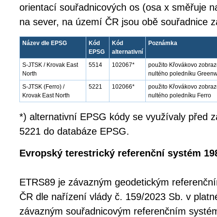
orientací souřadnicových os (osa x směřuje 
na sever, na území ČR jsou obě souřadnice z
Název dle EPSG
Kód
Kód
Poznámka
EPSG
alternativní
S-JTSK / Krovak East
5514
102067*
použito Křovákovo zobraz
North
nultého poledníku Green
S-JTSK (Ferro) /
5221
102066*
použito Křovákovo zobraze
Krovak East North
nultého poledníku Ferro
*) alternativní EPSG kódy se využívaly před
5221 do databáze EPSG.
Evropský terestrický referenční systém 19
ETRS89 je závazným geodetickým referenčn
ČR dle nařízení vlády č. 159/2023 Sb. v platn
závazným souřadnicovým referenčním systé