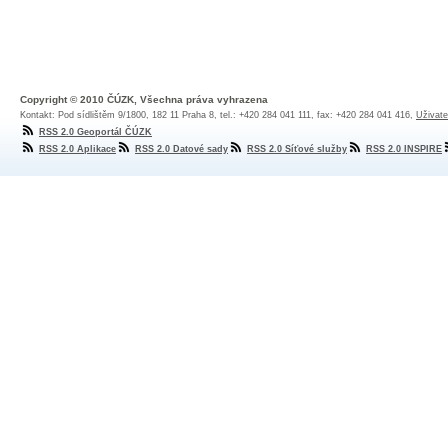
Copyright © 2010 ČÚZK, Všechna práva vyhrazena
Kontakt: Pod sídlištěm 9/1800, 182 11 Praha 8, tel.: +420 284 041 111, fax: +420 284 041 416,
Uživate
RSS 2.0 Geoportál ČÚZK
RSS 2.0 Aplikace
RSS 2.0 Datové sady
RSS 2.0 Síťové služby
RSS 2.0 INSPIRE