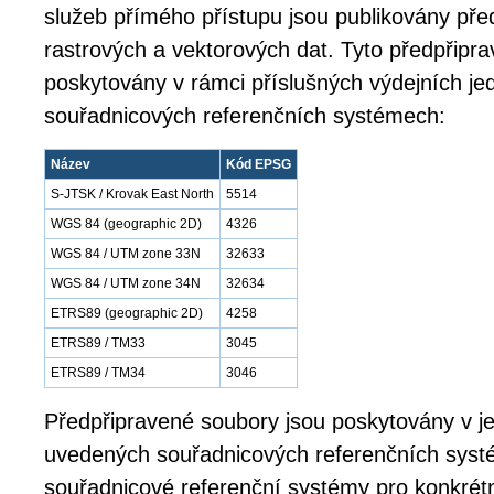
služeb přímého přístupu jsou publikovány př
rastrových a vektorových dat. Tyto předpřipr
poskytovány v rámci příslušných výdejních jed
souřadnicových referenčních systémech:
Název
Kód EPSG
S-JTSK / Krovak East North
5514
WGS 84 (geographic 2D)
4326
WGS 84 / UTM zone 33N
32633
WGS 84 / UTM zone 34N
32634
ETRS89 (geographic 2D)
4258
ETRS89 / TM33
3045
ETRS89 / TM34
3046
Předpřipravené soubory jsou poskytovány v j
uvedených souřadnicových referenčních syst
souřadnicové referenční systémy pro konkrétn