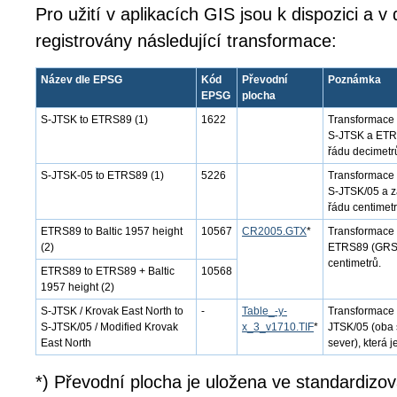
Pro užití v aplikacích GIS jsou k dispozici a 
registrovány následující transformace:
Název dle EPSG
Kód
Převodní
Poznámka
EPSG
plocha
S-JTSK to ETRS89 (1)
1622
Transformace 
S-JTSK a ETRS8
řádu decimetr
S-JTSK-05 to ETRS89 (1)
5226
Transformace 
S-JTSK/05 a z
řádu centimetr
ETRS89 to Baltic 1957 height
10567
CR2005.GTX
*
Transformace 
(2)
ETRS89 (GRS80
centimetrů.
ETRS89 to ETRS89 + Baltic
10568
1957 height (2)
S-JTSK / Krovak East North to
-
Table_-y-
Transformace 
S-JTSK/05 / Modified Krovak
x_3_v1710.TIF
*
JTSK/05 (oba 
East North
sever), která j
*) Převodní plocha je uložena ve standardizo