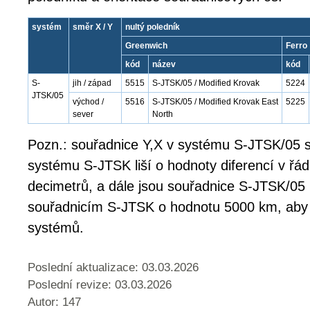
systém
směr X / Y
nultý poledník
Greenwich
Ferro
kód
název
kód
S-
jih / západ
5515
S-JTSK/05 / Modified Krovak
5224
JTSK/05
východ /
5516
S-JTSK/05 / Modified Krovak East
5225
sever
North
Pozn.: souřadnice Y,X v systému S-JTSK/05 s
systému S-JTSK liší o hodnoty diferencí v řá
decimetrů, a dále jsou souřadnice S-JTSK/05
souřadnicím S-JTSK o hodnotu 5000 km, aby
systémů.
Poslední aktualizace: 03.03.2026
Poslední revize:
03.03.2026
Autor: 147