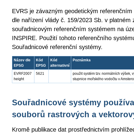
EVRS je závazným geodetickým referenční
dle nařízení vlády č. 159/2023 Sb. v platném
souřadnicovým referenčním systémem na úze
INSPIRE. Použití tohoto referenčního systém
Souřadnicové referenční systémy.
Název dle
Kód
Kód
Poznámka
EPSG
EPSG
alternativní
EVRF2007
5621
použit systém tzv. normálních výšek,
height
stupnice mořského vodočtu v Amste
Souřadnicové systémy používa
souborů rastrových a vektorov
Kromě publikace dat prostřednictvím prohlíže