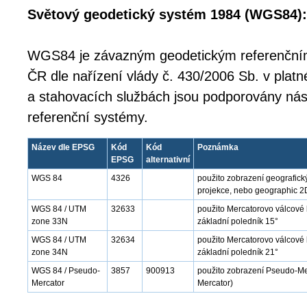
Světový geodetický systém 1984 (WGS84):
WGS84 je závazným geodetickým referenčn
ČR dle nařízení vlády č. 430/2006 Sb. v platn
a stahovacích službách jsou podporovány nás
referenční systémy.
Název dle EPSG
Kód
Kód
Poznámka
EPSG
alternativní
WGS 84
4326
použito zobrazení geografick
projekce, nebo geographic 2
WGS 84 / UTM
32633
použito Mercatorovo válcové
zone 33N
základní poledník 15°
WGS 84 / UTM
32634
použito Mercatorovo válcové 
zone 34N
základní poledník 21°
WGS 84 / Pseudo-
3857
900913
použito zobrazení Pseudo-Mer
Mercator
Mercator)