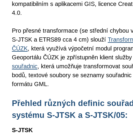
kompatibilním s aplikacemi GIS, licence Cr
4.0.
Pro přesné transformace (se střední chybou 
S-JTSK a ETRS89 cca 4 cm) slouží
Transfor
ČÚZK
, která využívá výpočetní modul prog
Geoportálu ČÚZK je zpřístupněn klient služby
souřadnic
, která umožňuje transformovat souř
bodů, textové soubory se seznamy souřadnic
formátu GML.
Přehled různých definic souřa
systému S-JTSK a S-JTSK/05:
S-JTSK