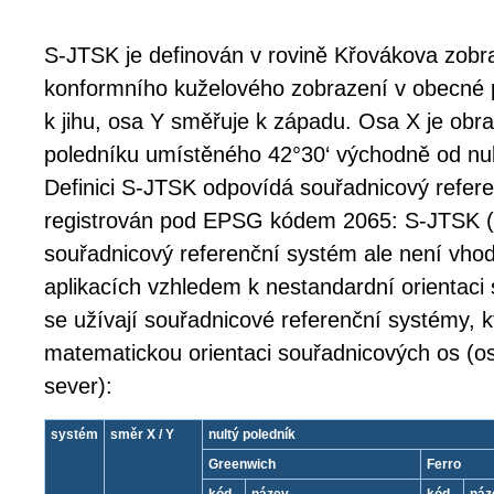
S-JTSK je definován v rovině Křovákova zobra
konformního kuželového zobrazení v obecné 
k jihu, osa Y směřuje k západu. Osa X je ob
poledníku umístěného 42°30‘ východně od nul
Definici S-JTSK odpovídá souřadnicový refere
registrován pod EPSG kódem 2065: S-JTSK (F
souřadnicový referenční systém ale není vhod
aplikacích vzhledem k nestandardní orientaci
se užívají souřadnicové referenční systémy, k
matematickou orientaci souřadnicových os (o
sever):
systém
směr X / Y
nultý poledník
Greenwich
Ferro