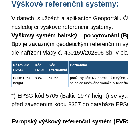
Výškové referenční systémy:
V datech, službách a aplikacích Geoportálu Č
následující výškové referenční systémy:
Výškový systém baltský – po vyrovnání (B
Bpv je závazným geodetickým referenčním 
dle nařízení vlády č. 430159/202306 Sb. v pl
Název dle
Kód
Kód
Poznámka
EPSG
EPSG
alternativní
Baltic 1957
8357
5705*
použit systém tzv. normálních výšek
height
stupnice mořského vodočtu v Kronšta
*) EPSG kód 5705 (Baltic 1977 height) se využí
před zavedením kódu 8357 do databáze EPS
Evropský výškový referenční systém (EVR