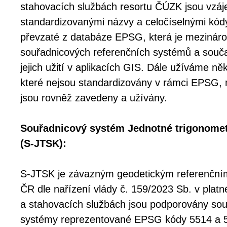
stahovacích službách resortu ČÚZK jsou vzáj
standardizovanými názvy a celočíselnými kó
převzaté z databáze EPSG, která je mezinár
souřadnicových referenčních systémů a souč
jejich užití v aplikacích GIS. Dále užíváme něk
které nejsou standardizovány v rámci EPSG, 
jsou rovněž zavedeny a užívány.
Souřadnicový systém Jednotné trigonometri
(S-JTSK):
S-JTSK je závazným geodetickým referenčn
ČR dle nařízení vlády č. 159/2023 Sb. v platn
a stahovacích službách jsou podporovány sou
systémy reprezentované EPSG kódy 5514 a 