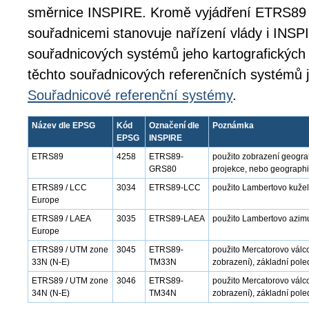
směrnice INSPIRE. Kromě vyjádření ETRS89 
souřadnicemi stanovuje nařízení vlády i INSPI
souřadnicových systémů jeho kartografických 
těchto souřadnicových referenčních systémů 
Souřadnicové referenční systémy
.
Název dle EPSG
Kód
Označení dle
Poznámka
EPSG
INSPIRE
ETRS89
4258
ETRS89-
použito zobrazení geogra
GRS80
projekce, nebo geographi
ETRS89 / LCC
3034
ETRS89-LCC
použito Lambertovo kužel
Europe
ETRS89 / LAEA
3035
ETRS89-LAEA
použito Lambertovo azimu
Europe
ETRS89 / UTM zone
3045
ETRS89-
použito Mercatorovo válc
33N (N-E)
TM33N
zobrazení), základní pole
ETRS89 / UTM zone
3046
ETRS89-
použito Mercatorovo válc
34N (N-E)
TM34N
zobrazení), základní pole