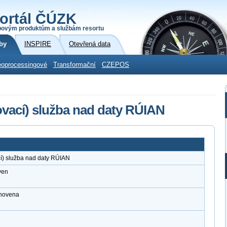
ortál ČÚZK
povým produktům a službám resortu
by
INSPIRE
Otevřená data
oprocessingové
Transformační
CZEPOS
vací) služba nad daty RÚIAN
í) služba nad daty RÚIAN
ven
anovena