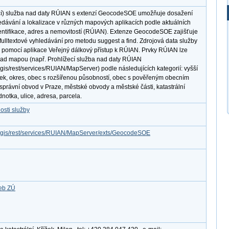
í) služba nad daty RÚIAN s extenzí GeocodeSOE umožňuje dosažení
edávání a lokalizace v různých mapových aplikacích podle aktuálních
entifikace, adres a nemovitostí (RÚIAN). Extenze GeocodeSOE zajišťuje
ulltextové vyhledávání pro metodu suggest a find. Zdrojová data služby
 pomocí aplikace Veřejný dálkový přístup k RÚIAN. Prvky RÚIAN lze
 nad mapou (např. Prohlížecí služba nad daty RÚIAN
cgis/rest/services/RUIAN/MapServer) podle následujících kategorií: vyšší
k, okres, obec s rozšířenou působností, obec s pověřeným obecním
správní obvod v Praze, městské obvody a městské části, katastrální
dnotka, ulice, adresa, parcela.
osti služby
arcgis/rest/services/RUIAN/MapServer/exts/GeocodeSOE
žeb ZÚ