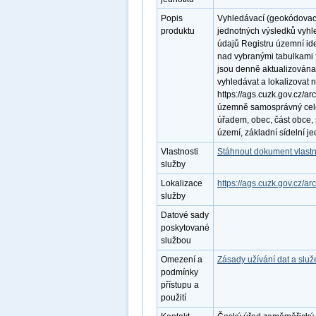
Popis
Vyhledávací (geokódovac
produktu
jednotných výsledků vyhl
údajů Registru územní id
nad vybranými tabulkami f
jsou denně aktualizována
vyhledávat a lokalizovat
https://ags.cuzk.gov.cz/ar
územně samosprávný cele
úřadem, obec, část obce, 
území, základní sídelní je
Vlastnosti
Stáhnout dokument vlastn
služby
Lokalizace
https://ags.cuzk.gov.cz/
služby
Datové sady
poskytované
službou
Omezení a
Zásady užívání dat a slu
podmínky
přístupu a
použití