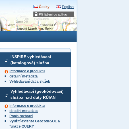
Česky
English
Přihlášení do aplikací
INSPIRE vyhledávací
(katalogová) služba
informace o produktu
detailní metadata
Vyhledávání dat a služeb
Vyhledávací (geokódovací)
služba nad daty RÚIAN
informace o produktu
detailní metadata
Popis rozhraní
Využití extenze GeocodeSOE a
funkce QUERY