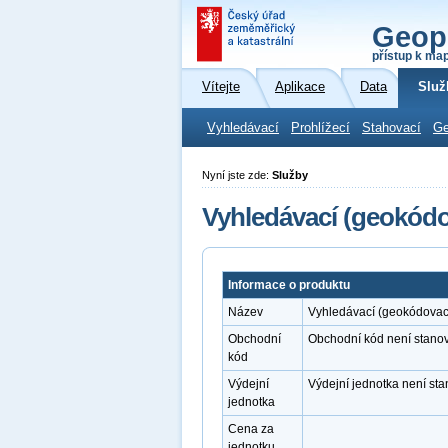
Geop
přístup k ma
Vítejte
Aplikace
Data
Služ
Vyhledávací
Prohlížecí
Stahovací
Ge
Nyní jste zde:
Služby
Vyhledávací (geokódo
Informace o produktu
Název
Vyhledávací (geokódovac
Obchodní
Obchodní kód není stano
kód
Výdejní
Výdejní jednotka není st
jednotka
Cena za
jednotku