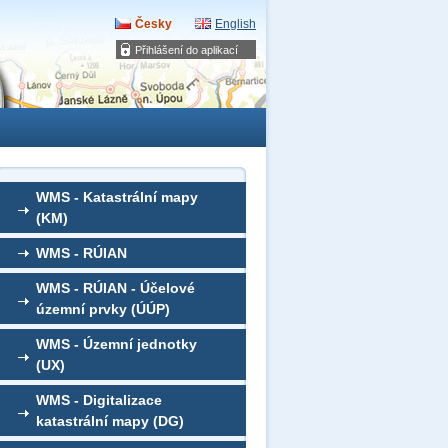
Česky
English
Přihlášení do aplikací
WMS - Katastrální mapy
(KM)
WMS - RÚIAN
WMS - RÚIAN - Účelové
územní prvky (ÚÚP)
WMS - Územní jednotky
(UX)
WMS - Digitalizace
katastrální mapy (DG)