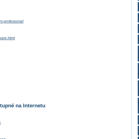
m-profesional/
ware.html
tupné na Internetu
c