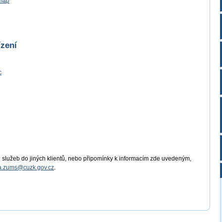
/map
ízení
c
 služeb do jiných klientů, nebo připomínky k informacím zde uvedeným,
a.zums@cuzk.gov.cz
.