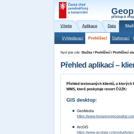
Geop
přístup k ma
Vítejte
Aplikace
Data
Služ
Vyhledávací
Prohlížecí
Stahovací
Nyní jste zde:
Služby / Prohlížecí / Prohlížecí s
Přehled aplikací – kl
Přehled testovaných klientů, u kterých
WMS
, které poskytuje resort ČÚZK:
GIS desktop:
GeoMedia
https://www.hexagongeospatial.co
ArcGIS
https://www.arcdata.cz/produkty/arc