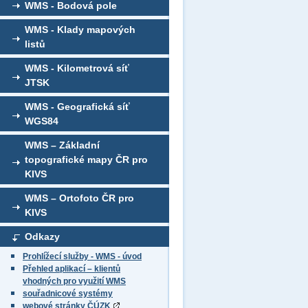
WMS - Bodová pole
WMS - Klady mapových
listů
WMS - Kilometrová síť
JTSK
WMS - Geografická síť
WGS84
WMS – Základní
topografické mapy ČR pro
KIVS
WMS – Ortofoto ČR pro
KIVS
Odkazy
Prohlížecí služby - WMS - úvod
Přehled aplikací – klientů
vhodných pro využití WMS
souřadnicové systémy
webové stránky ČÚZK