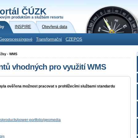
ortál ČÚZK
povým produktům a službám resortu
by
INSPIRE
Otevřená data
Geoprocessingové
Transformační
CZEPOS
lužby - WMS
ientů vhodných pro využití WMS
 byla ověřena možnost pracovat s prohlížecími službami standardu
m/products/power-portfolio/geomedia
gis