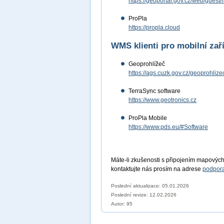
https://geoportal.gov.cz/web/guest
ProPla
https://propla.cloud
WMS klienti pro mobilní zař
Geoprohlížeč
https://ags.cuzk.gov.cz/geoprohlize
TerraSync software
https://www.geotronics.cz
ProPla Mobile
https://www.pds.eu/#Software
Máte-li zkušenosti s připojením mapových
kontaktujte nás prosím na adrese
podpor
Poslední aktualizace: 05.01.2026
Poslední revize:
12.02.2026
Autor: 95