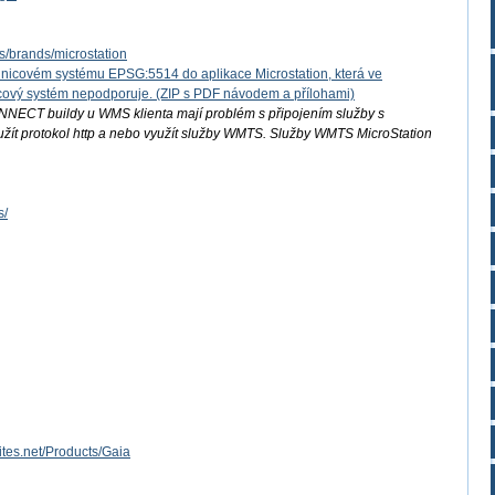
s/brands/microstation
nicovém systému EPSG:5514 do aplikace Microstation, která ve
nicový systém nepodporuje. (ZIP s PDF návodem a přílohami)
ONNECT buildy u WMS klienta mají problém s připojením služby s
oužít protokol http a nebo využít služby WMTS. Služby WMTS MicroStation
s/
ites.net/Products/Gaia