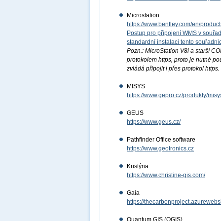
Microstation
https://www.bentley.com/en/product
Postup pro připojení WMS v souřad
standardní instalaci tento souřad
Pozn.: MicroStation V8i a starší C
protokolem https, proto je nutné p
zvládá připojit i přes protokol https.
MISYS
https://www.gepro.cz/produkty/misy
GEUS
https://www.geus.cz/
Pathfinder Office software
https://www.geotronics.cz
Kristýna
https://www.christine-gis.com/
Gaia
https://thecarbonproject.azurewebs
Quantum GIS (QGIS)