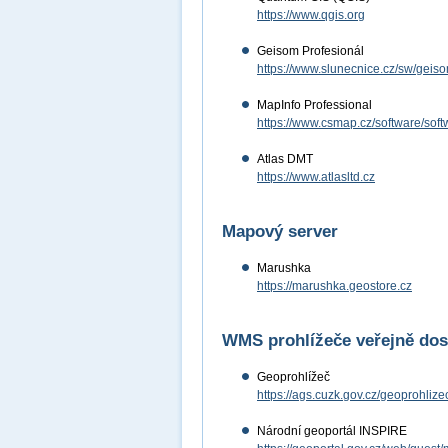
https://www.qgis.org
Geisom Profesionál
https://www.slunecnice.cz/sw/geiso
MapInfo Professional
https://www.csmap.cz/software/soft
Atlas DMT
https://www.atlasltd.cz
Mapový server
Marushka
https://marushka.geostore.cz
WMS prohlížeče veřejně dos
Geoprohlížeč
https://ags.cuzk.gov.cz/geoprohlize
Národní geoportál INSPIRE