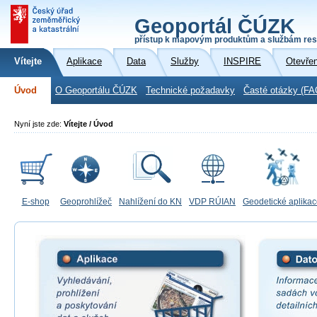
Geoportál ČÚZK
přístup k mapovým produktům a službám res
Vítejte
Aplikace
Data
Služby
INSPIRE
Otevře
Úvod
O Geoportálu ČÚZK
Technické požadavky
Časté otázky (FA
Nyní jste zde:
Vítejte / Úvod
E-shop
Geoprohlížeč
Nahlížení do KN
VDP RÚIAN
Geodetické aplika