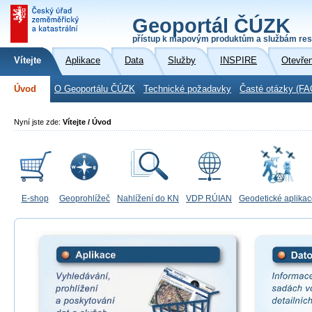
Geoportál ČÚZK
přístup k mapovým produktům a službám res
Vítejte
Aplikace
Data
Služby
INSPIRE
Otevře
Úvod
O Geoportálu ČÚZK
Technické požadavky
Časté otázky (FA
Nyní jste zde:
Vítejte / Úvod
E-shop
Geoprohlížeč
Nahlížení do KN
VDP RÚIAN
Geodetické aplika