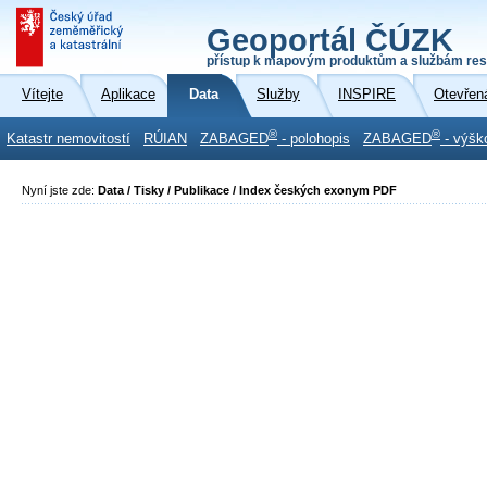
Geoportál ČÚZK
přístup k mapovým produktům a službám res
Vítejte
Aplikace
Data
Služby
INSPIRE
Otevřen
®
®
Katastr nemovitostí
RÚIAN
ZABAGED
- polohopis
ZABAGED
- výšk
Nyní jste zde:
Data / Tisky / Publikace / Index českých exonym PDF