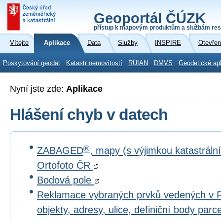
Geoportál ČÚZK
přístup k mapovým produktům a službám res
Vítejte
Aplikace
Data
Služby
INSPIRE
Otevřen
Poskytování geodat
Katastr nemovitostí
RÚIAN
DMVS
Geodetické ap
Nyní jste zde:
Aplikace
Hlášení chyb v datech
®
ZABAGED
, mapy (s výjimkou katastrál
Ortofoto ČR
Bodová pole
Reklamace vybraných prvků vedených v 
objekty, adresy, ulice, definiční body par