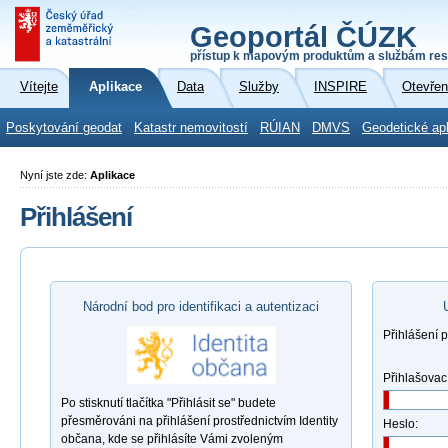
Geoportál ČÚZK
přístup k mapovým produktům a službám res
Vítejte
Aplikace
Data
Služby
INSPIRE
Otevřen
Poskytování geodat
Katastr nemovitostí
RÚIAN
DMVS
Geodetické ap
Nyní jste zde:
Aplikace
Přihlášení
Národní bod pro identifikaci a autentizaci
Přihlášení 
Přihlašovac
Po stisknutí tlačítka "Přihlásit se" budete
přesměrováni na přihlášení prostřednictvím Identity
Heslo:
občana, kde se přihlásíte Vámi zvoleným