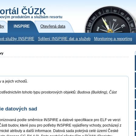
ortál ČÚZK
povým produktům a službám resortu
žby
INSPIRE
Otevřená data
ové služby INSPIRE
Sdílení INSPIRE dat a služeb
Monitoring a reporting
vy
a jejich vchodů.
střednictvím tohoto typu prostorových objektů:
Budova (Building), Část
ie datových sad
nizovaná podle směrnice INSPIRE a datové specifikace pro ELF ve verzi
Části budov, které jsou pro potřeby INSPIRE vyjádřeny vchody, pocházejí z
cké atributy a další informace. Datová sada pokrývá celé území České