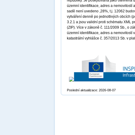
republiky. Je poskytována jako otevřená 
územní identifikace, adres a nemovitostí 
sadě není uvedeno ,28%, t.j. 12062 budov 
vytváření denně po jednotlivých obcích (
3.2.1 a jsou validní proti schématu XML 
(ZIP). Více v zákoně č. 111/2009 Sb., o zá
územní identifikace, adres a nemovitostí 
katastrální vyhlášce č. 357/2013 Sb. v pl
Poslední aktualizace: 2026-08-07