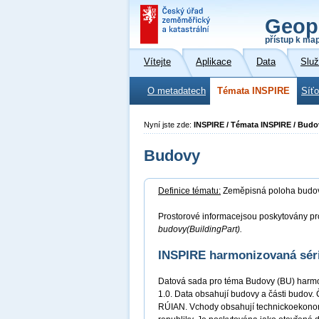
Geop
přístup k ma
Vítejte
Aplikace
Data
Slu
O metadatech
Témata INSPIRE
Síť
Nyní jste zde:
INSPIRE / Témata INSPIRE / Budo
Budovy
Definice tématu:
Zeměpisná poloha budov 
Prostorové informacejsou poskytovány pro
budovy(BuildingPart).
INSPIRE harmonizovaná sér
Datová sada pro téma Budovy (BU) harmo
1.0. Data obsahují budovy a části budov. 
RÚIAN. Vchody obsahují technickoekonomi