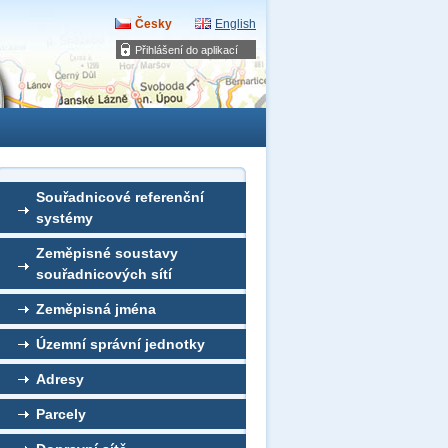
Česky
English
Přihlášení do aplikací
Souřadnicové referenční
systémy
Zeměpisné soustavy
souřadnicových sítí
Zeměpisná jména
Územní správní jednotky
Adresy
Parcely