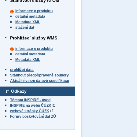
Stahovací služby ATOM
informace o produktu
detailní metadata
Metadata XML
stažení dat
Prohlížecí služby WMS
informace o produktu
detailní metadata
Metadata XML
prohlížet data
Stáhnout předpřipravené soubory
Aktuální verze datové specifikace
Odkazy
Témata INSPIRE - úvod
INSPIRE na webu ČÚZK
webové stránky ČÚZK
Formy poskytování dat ZÚ