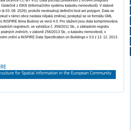
data (licence CC-BY 4.0). Data pochází především z RÚIAN (Registru
a částečně z ISKN (Informačního systému katastru nemovitostí). V datové
(k 03. 08. 2026), protože neobsahují definiční bod ani polygon. Data se
pokud v rámci obce nastala nějaká změna), poskytují se ve formátu GML
pro INSPIRE téma Budovy ve verzi 4.0. Pro stažení jsou data komprimována
kladních registrech, ve vyhlášce č. 359/2011 Sb., o základním registru
v platných zněních, v zákoně 256/2013 Sb., o katastru nemovitostí, v
atném znění a INSPIRE Data Specification on Buildings v 3.0 z 13. 12. 2013.