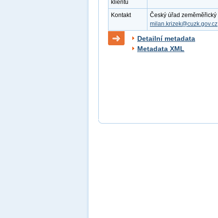
klientu
Kontakt
Český úřad zeměměřický a k
milan.krizek@cuzk.gov.cz
Detailní metadata
Metadata XML