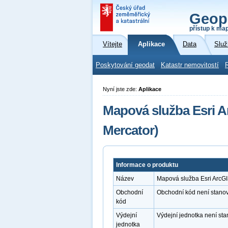
Geop
přístup k ma
Vítejte
Aplikace
Data
Služ
Poskytování geodat
Katastr nemovitostí
Nyní jste zde:
Aplikace
Mapová služba Esri A
Mercator)
Informace o produktu
Název
Mapová služba Esri ArcG
Obchodní
Obchodní kód není stano
kód
Výdejní
Výdejní jednotka není st
jednotka