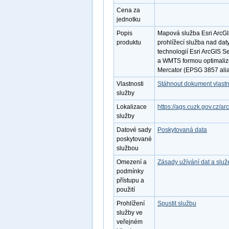
Cena za
jednotku
Popis
Mapová služba Esri ArcGI
produktu
prohlížecí služba nad da
technologií Esri ArcGIS S
a WMTS formou optimaliz
Mercator (EPSG 3857 ali
Vlastnosti
Stáhnout dokument vlastn
služby
Lokalizace
https://ags.cuzk.gov.cz/
služby
Datové sady
Poskytovaná data
poskytované
službou
Omezení a
Zásady užívání dat a slu
podmínky
přístupu a
použití
Prohlížení
Spustit službu
služby ve
veřejném