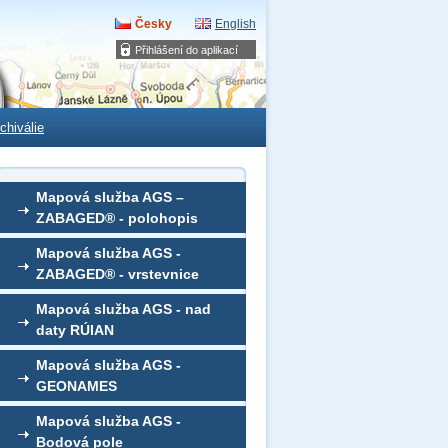
Česky
English
Přihlášení do aplikací
chiválie
Mapová služba AGS –
ZABAGED® - polohopis
Mapová služba AGS -
ZABAGED® - vrstevnice
Mapová služba AGS - nad
daty RÚIAN
Mapová služba AGS -
GEONAMES
Mapová služba AGS -
Bodová pole