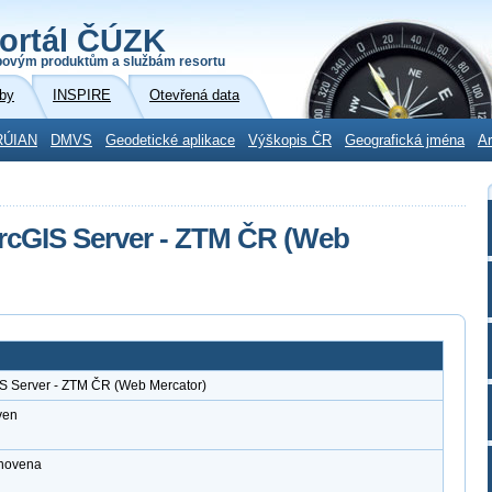
ortál ČÚZK
povým produktům a službám resortu
by
INSPIRE
Otevřená data
RÚIAN
DMVS
Geodetické aplikace
Výškopis ČR
Geografická jména
Ar
rcGIS Server - ZTM ČR (Web
IS Server - ZTM ČR (Web Mercator)
ven
anovena