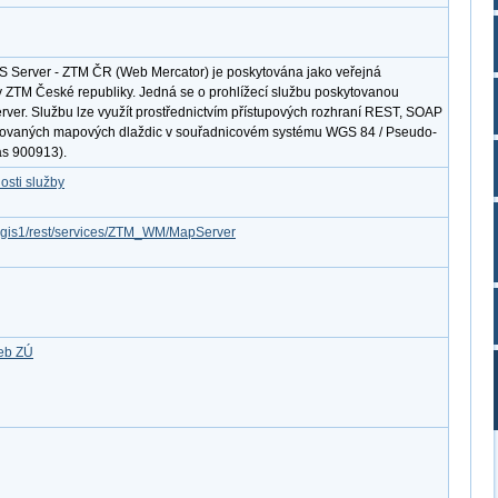
S Server - ZTM ČR (Web Mercator) je poskytována jako veřejná
ty ZTM České republiky. Jedná se o prohlížecí službu poskytovanou
erver. Službu lze využít prostřednictvím přístupových rozhraní REST, SOAP
ovaných mapových dlaždic v souřadnicovém systému WGS 84 / Pseudo-
as 900913).
osti služby
arcgis1/rest/services/ZTM_WM/MapServer
žeb ZÚ