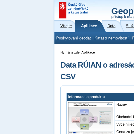
Geop
přístup k ma
Vítejte
Aplikace
Data
Služ
Poskytování geodat
Katastr nemovitostí
Nyní jste zde:
Aplikace
Data RÚIAN o adresác
CSV
Informace o produktu
Název
Obchodní 
Výdejní je
Cena za j