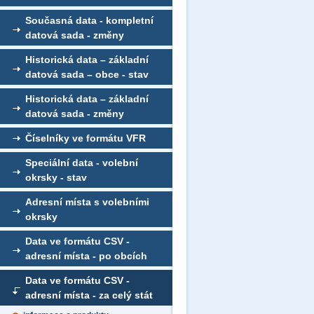
Současná data - kompletní
datová sada - změny
Historická data – základní
datová sada – obce - stav
Historická data – základní
datová sada - změny
Číselníky ve formátu VFR
Speciální data - volební
okrsky - stav
Adresní místa s volebními
okrsky
Data ve formátu CSV -
adresní místa - po obcích
Data ve formátu CSV -
adresní místa - za celý stát