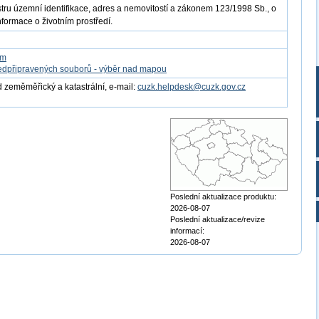
istru územní identifikace, adres a nemovitostí a zákonem 123/1998 Sb., o
nformace o životním prostředí.
om
edpřipravených souborů - výběr nad mapou
 zeměměřický a katastrální, e-mail:
cuzk.helpdesk@cuzk.gov.cz
Poslední aktualizace produktu:
2026-08-07
Poslední aktualizace/revize
informací:
2026-08-07