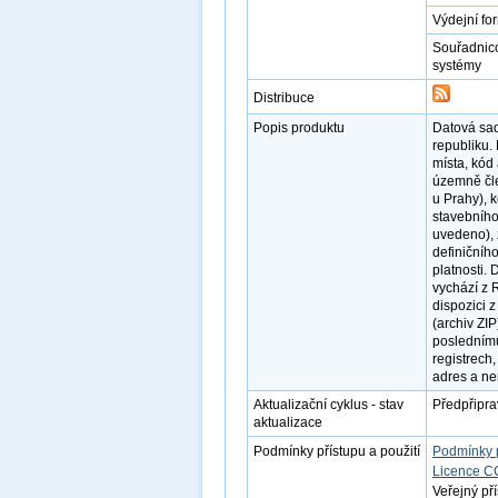
Výdejní fo
Souřadnic
systémy
Distribuce
Popis produktu
Datová sa
republiku.
místa, kód
územně čle
u Prahy), 
stavebního 
uvedeno), 
definičníh
platnosti.
vychází z 
dispozici 
(archiv ZI
poslednímu
registrech,
adres a ne
Aktualizační cyklus - stav
Předpřipr
aktualizace
Podmínky přístupu a použití
Podmínky 
Licence C
Veřejný př