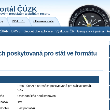
ortál ČÚZK
povým produktům a službám resortu
by
INSPIRE
Otevřená data
RÚIAN
DMVS
Geodetické aplikace
Výškopis ČR
Geografická jména
Ar
h poskytovaná pro stát ve formátu
Data RÚIAN o adresách poskytovaná pro stát ve formátu
CSV
kód
Obchodní kód není stanoven
dnotka
stát
ednotku
Bez poplatků