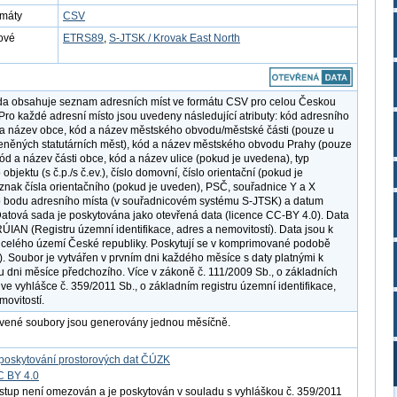
rmáty
CSV
ové
ETRS89
,
S-JTSK / Krovak East North
da obsahuje seznam adresních míst ve formátu CSV pro celou Českou
 Pro každé adresní místo jsou uvedeny následující atributy: kód adresního
 a název obce, kód a název městského obvodu/městské části (pouze u
něných statutárních měst), kód a název městského obvodu Prahy (pouze
kód a název části obce, kód a název ulice (pokud je uvedena), typ
objektu (s č.p./s č.ev.), číslo domovní, číslo orientační (pokud je
znak čísla orientačního (pokud je uveden), PSČ, souřadnice Y a X
o bodu adresního místa (v souřadnicovém systému S-JTSK) a datum
 Datová sada je poskytována jako otevřená data (licence CC-BY 4.0). Data
RÚIAN (Registru územní identifikace, adres a nemovitostí). Data jsou k
z celého území České republiky. Poskytují se v komprimované podobě
P). Soubor je vytvářen v prvním dni každého měsíce s daty platnými k
 dni měsíce předchozího. Více v zákoně č. 111/2009 Sb., o základních
 ve vyhlášce č. 359/2011 Sb., o základním registru územní identifikace,
movitostí.
avené soubory jsou generovány jednou měsíčně.
poskytování prostorových dat ČÚZK
C BY 4.0
ístup není omezován a je poskytován v souladu s vyhláškou č. 359/2011