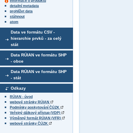
informace o produktu
detailní metadata
prohlížet data
stáhnout
atom
Data ve formátu CSV -
hierarchie prvků - za celý
stát
Data RÚIAN ve formátu SHP
- obce
Data RÚIAN ve formátu SHP
- stát
Odkazy
RÚIAN - úvod
webové stránky RÚIAN
Podmínky poskytování ČÚZK
Veřejný dálkový přístup (VDP)
Výměnný formát RÚIAN (VFR)
webové stránky ČÚZK