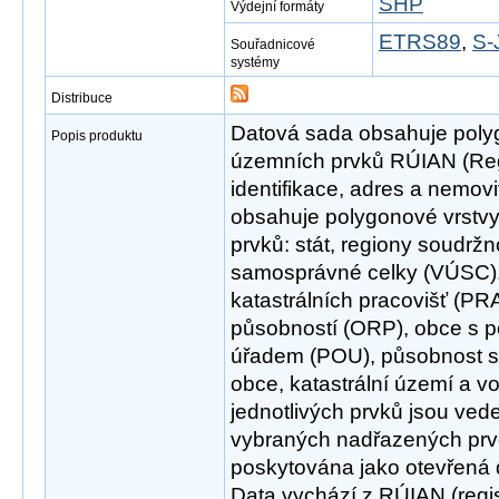
SHP
Výdejní formáty
ETRS89
,
S-
Souřadnicové
systémy
Distribuce
Datová sada obsahuje poly
Popis produktu
územních prvků RÚIAN (Reg
identifikace, adres a nemovi
obsahuje polygonové vrstvy
prvků: stát, regiony soudržn
samosprávné celky (VÚSC),
katastrálních pracovišť (P
působností (ORP), obce s
úřadem (POU), působnost s
obce, katastrální území a v
jednotlivých prvků jsou ved
vybraných nadřazených prvc
poskytována jako otevřená 
Data vychází z RÚIAN (regis