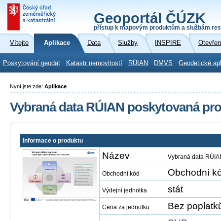
Geoportál ČÚZK
přístup k mapovým produktům a službám res
Vítejte
Aplikace
Data
Služby
INSPIRE
Otevřen
Poskytování geodat
Katastr nemovitostí
RÚIAN
DMVS
Geodetické ap
Nyní jste zde:
Aplikace
Vybraná data RÚIAN poskytovaná pro
Informace o produktu
Název
Vybraná data RÚIAN
Obchodní kó
Obchodní kód
stát
Výdejní jednotka
Bez poplatk
Cena za jednotku