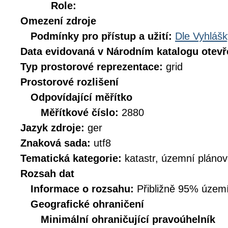
Role:
Omezení zdroje
Podmínky pro přístup a užití:
Dle Vyhlášk
Data evidovaná v Národním katalogu otev
Typ prostorové reprezentace:
grid
Prostorové rozlišení
Odpovídající měřítko
Měřítkové číslo:
2880
Jazyk zdroje:
ger
Znaková sada:
utf8
Tematická kategorie:
katastr, územní plánov
Rozsah dat
Informace o rozsahu:
Přibližně 95% územ
Geografické ohraničení
Minimální ohraničující pravoúhelník