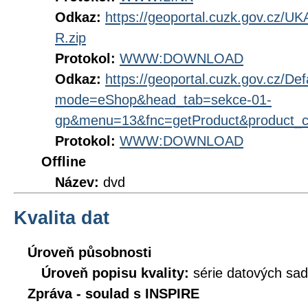
Odkaz:
https://geoportal.cuzk.gov.c
R.zip
Protokol:
WWW:DOWNLOAD
Odkaz:
https://geoportal.cuzk.gov.cz/Def
mode=eShop&head_tab=sekce-01-
gp&menu=13&fnc=getProduct&product_
Protokol:
WWW:DOWNLOAD
Offline
Název:
dvd
Kvalita dat
Úroveň působnosti
Úroveň popisu kvality:
série datových sad
Zpráva - soulad s INSPIRE