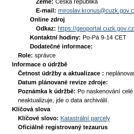
Země:
Česká republika
E-mail:
miroslav.kronus@cuzk.gov.c
Online zdroj
Odkaz:
https://geoportal.cuzk.gov.cz
Kontaktní hodiny:
Po-Pá 9-14 CET
Dodatečné informace:
Role:
správce
Informace o údržbě
Četnost údržby a aktualizace :
neplánova
Datum plánované revize zdroje:
Poznámka k údržbě:
Po naskenování celé d
neaktualizuje, jde o data archiválií.
Klíčová slova
Klíčové slovo:
Katastrální parcely
Oficiálně registrovaný tezaurus