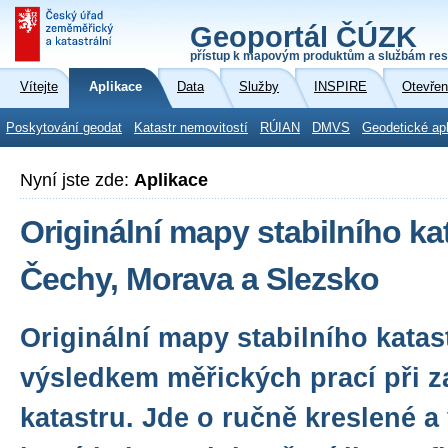
Geoportál ČÚZK
přístup k mapovým produktům a službám res
Vítejte
Aplikace
Data
Služby
INSPIRE
Otevřen
Poskytování geodat
Katastr nemovitostí
RÚIAN
DMVS
Geodetické ap
Nyní jste zde:
Aplikace
Originální mapy stabilního ka
Čechy, Morava a Slezsko
Originální mapy stabilního kata
výsledkem měřických prací při za
katastru. Jde o ručně kreslené 