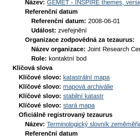
Název:
GEMET - INSPIRE themes, versi
Referenční datum
Referenční datum:
2008-06-01
Událost:
zveřejnění
Organizace zodpovědná za tezaurus:
Název organizace:
Joint Research Ce
Role:
kontaktní bod
Klíčová slova
Klíčové slovo:
katastrální mapa
Klíčové slovo:
mapová archiválie
Klíčové slovo:
stabilní katastr
Klíčové slovo:
stará mapa
Oficiálně registrovaný tezaurus
Název:
Terminologický slovník zeměměřic
Referenční datum