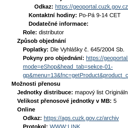
Odkaz:
https://geoportal.cuzk.gov.cz
Kontaktní hodiny:
Po-Pá 9-14 CET
Dodatečné informace:
Role:
distributor
Způsob objednání
Poplatky:
Dle Vyhlášky č. 645/2004 Sb.
Pokyny pro objednání:
https://geoporta
mode=eShop&head_tab=sekce-01-
gp&menu=13&fnc=getProduct&product_
Možnosti přenosu
Jednotky distribuce:
mapový list Origináln
Velikost přenosové jednotky v MB:
5
Online
Odkaz:
https://ags.cuzk.gov.cz/archiv
Protokol:
WWW:LINK