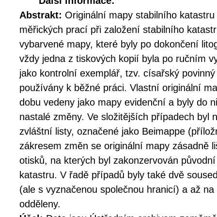
Další informace:
Abstrakt:
Originální mapy stabilního katastr
měřických prací při založení stabilního katast
vybarvené mapy, které byly po dokončení lito
vždy jedna z tiskových kopií byla po ručním v
jako kontrolní exemplář, tzv. císařský povinný 
používány k běžné práci. Vlastní originální m
dobu vedeny jako mapy evidenční a byly do n
nastalé změny. Ve složitějších případech byl 
zvláštní listy, označené jako Beimappe (pří
zákresem změn se originální mapy zásadně li
otisků, na kterých byl zakonzervován původní
katastru. V řadě případů byly také dvě sous
(ale s vyznačenou společnou hranicí) a až na 
odděleny.