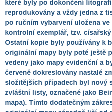
které byly po dokončení litograf
reprodukovány a vždy jedna z ti
po ručním vybarvení uložena ve 
kontrolní exemplář, tzv. císařský
Ostatní kopie byly používány k b
originální mapy byly poté ještě
vedeny jako mapy evidenční a by
červeně dokreslovány nastalé z
složitějších případech byl nový 
zvláštní listy, označené jako Be
mapa). Tímto dodatečným zákre