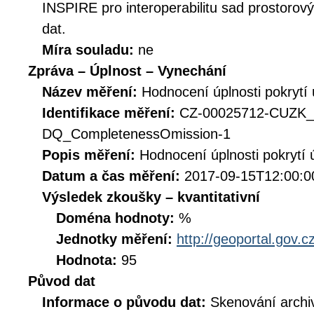
INSPIRE pro interoperabilitu sad prostorov
dat.
Míra souladu:
ne
Zpráva – Úplnost – Vynechání
Název měření:
Hodnocení úplnosti pokrytí
Identifikace měření:
CZ-00025712-CUZK
DQ_CompletenessOmission-1
Popis měření:
Hodnocení úplnosti pokrytí
Datum a čas měření:
2017-09-15T12:00:0
Výsledek zkoušky – kvantitativní
Doména hodnoty:
%
Jednotky měření:
http://geoportal.gov.c
Hodnota:
95
Původ dat
Informace o původu dat:
Skenování archi