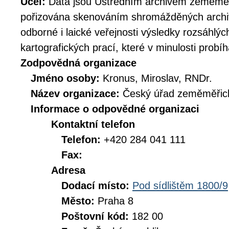
Účel:
Data jsou Ústředním archivem zeměměř
pořizována skenováním shromážděných archiv
odborné i laické veřejnosti výsledky rozsáhlý
kartografických prací, které v minulosti prob
Zodpovědná organizace
Jméno osoby:
Kronus, Miroslav, RNDr.
Název organizace:
Český úřad zeměměřick
Informace o odpovědné organizaci
Kontaktní telefon
Telefon:
+420 284 041 111
Fax:
Adresa
Dodací místo:
Pod sídlištěm 1800/9
Město:
Praha 8
Poštovní kód:
182 00