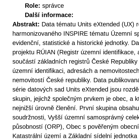
Role:
správce
Další informace:
Abstrakt:
Data tématu Units eXtended (UX) ro
harmonizovaného INSPIRE tématu Územní spr
evidenční, statistické a historické jednotky. 
projektu RÚIAN (Registr územní identifikace, a
součástí základních registrů České Republiky
územní identifikaci, adresách a nemovitostech
nemovitostí České republiky. Data publikova
série datových sad Units eXtended jsou rozdě
skupin, jejichž společným prvkem je obec, a k
nejnižší úrovně členění. První skupina obsahu
soudržnosti, Vyšší územní samosprávný cele
působností (ORP), Obec s pověřeným obecn
Katastrální území a Základní sídelní jednotka