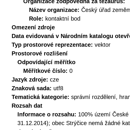
Organizace zodpovědná za tezaurus:
Název organizace:
Český úřad zeměmě
Role:
kontaktní bod
Omezení zdroje
Data evidovaná v Národním katalogu otev
Typ prostorové reprezentace:
vektor
Prostorové rozlišení
Odpovídající měřítko
Měřítkové číslo:
0
Jazyk zdroje:
cze
Znaková sada:
utf8
Tematická kategorie:
správní rozdělení, hra
Rozsah dat
Informace o rozsahu:
100% území České R
31.12.2014); obec Strýčice nemá žádné kata