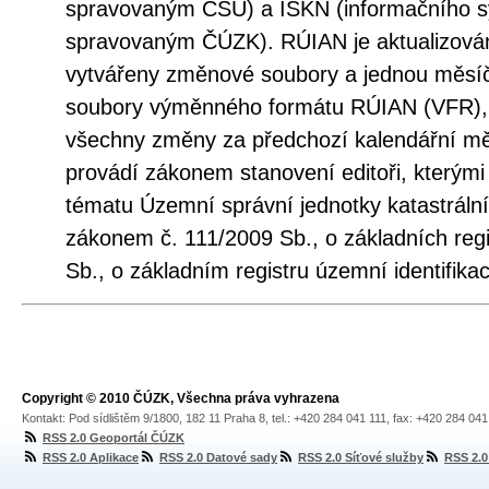
spravovaným ČSÚ) a ISKN (informačního sy
spravovaným ČÚZK). RÚIAN je aktualizová
vytvářeny změnové soubory a jednou měsí
soubory výměnného formátu RÚIAN (VFR), 
všechny změny za předchozí kalendářní měs
provádí zákonem stanovení editoři, kterými
tématu Územní správní jednotky katastráln
zákonem č. 111/2009 Sb., o základních regi
Sb., o základním registru územní identifika
Copyright © 2010 ČÚZK, Všechna práva vyhrazena
Kontakt: Pod sídlištěm 9/1800, 182 11 Praha 8, tel.: +420 284 041 111, fax: +420 284 04
RSS 2.0 Geoportál ČÚZK
RSS 2.0 Aplikace
RSS 2.0 Datové sady
RSS 2.0 Síťové služby
RSS 2.0