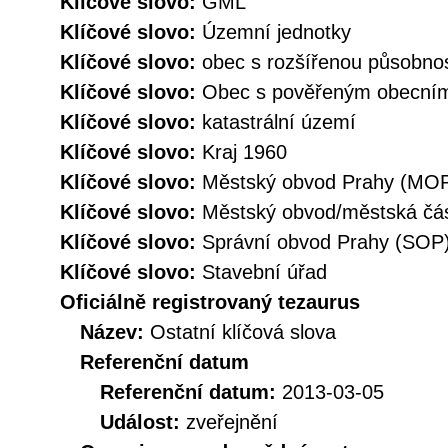
Klíčové slovo:
GML
Klíčové slovo:
Územní jednotky
Klíčové slovo:
obec s rozšířenou působno
Klíčové slovo:
Obec s pověřeným obecní
Klíčové slovo:
katastrální území
Klíčové slovo:
Kraj 1960
Klíčové slovo:
Městský obvod Prahy (MO
Klíčové slovo:
Městský obvod/městská č
Klíčové slovo:
Správní obvod Prahy (SOP
Klíčové slovo:
Stavební úřad
Oficiálně registrovaný tezaurus
Název:
Ostatní klíčová slova
Referenční datum
Referenční datum:
2013-03-05
Událost:
zveřejnění