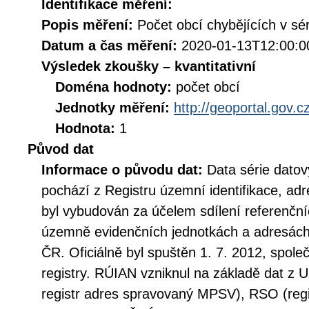
Identifikace měření:
Popis měření:
Počet obcí chybějících v sé
Datum a čas měření:
2020-01-13T12:00:0
Výsledek zkoušky – kvantitativní
Doména hodnoty:
počet obcí
Jednotky měření:
http://geoportal.gov.c
Hodnota:
1
Původ dat
Informace o původu dat:
Data série dato
pochází z Registru územní identifikace, ad
byl vybudován za účelem sdílení referenčn
územně evidenčních jednotkách a adresách 
ČR. Oficiálně byl spuštěn 1. 7. 2012, spole
registry. RÚIAN vzniknul na základě dat z 
registr adres spravovaný MPSV), RSO (regi