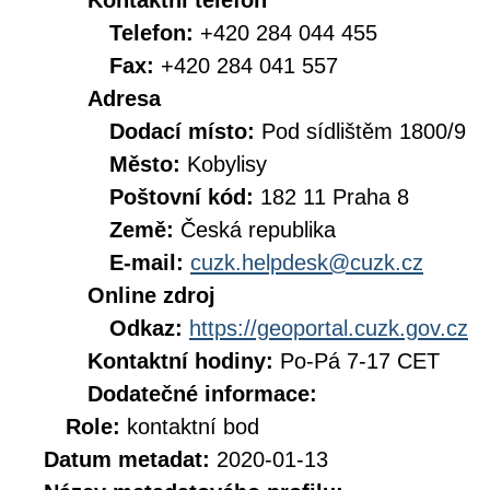
Kontaktní telefon
Telefon:
+420 284 044 455
Fax:
+420 284 041 557
Adresa
Dodací místo:
Pod sídlištěm 1800/9
Město:
Kobylisy
Poštovní kód:
182 11 Praha 8
Země:
Česká republika
E-mail:
cuzk.helpdesk@cuzk.cz
Online zdroj
Odkaz:
https://geoportal.cuzk.gov.cz
Kontaktní hodiny:
Po-Pá 7-17 CET
Dodatečné informace:
Role:
kontaktní bod
Datum metadat:
2020-01-13