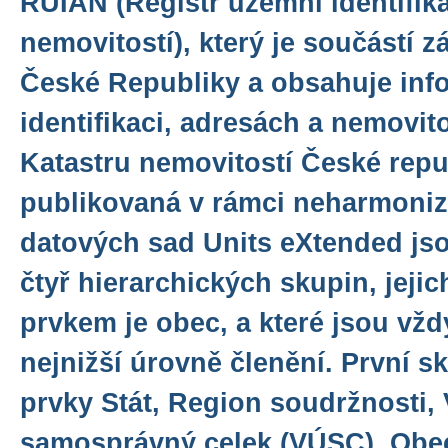
RÚIAN (Registr územní identifika
nemovitostí), který je součástí z
České Republiky a obsahuje inf
identifikaci, adresách a nemovit
Katastru nemovitostí České repu
publikovaná v rámci neharmoniz
datových sad Units eXtended js
čtyř hierarchických skupin, jeji
prvkem je obec, a které jsou vž
nejnižší úrovně členění. První 
prvky Stát, Region soudržnosti,
samosprávný celek (VÚSC), Obec