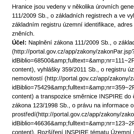
Hranice jsou vedeny v několika úrovních gene
111/2009 Sb., o základních registrech a ve vy
základním registru územní identifikace, adres
zněních.
Účel:
Naplnění zákona 111/2009 Sb., o základ
(http://portal.gov.cz/app/zakony/zakonPar.jsp
idBiblio=68500&amp;fulltext=&amp;nr=111
content), vyhlášky 359/2011 Sb., o registru úz
nemovitostí (http://portal.gov.cz/app/zakony/
idBiblio=75429&amp;fulltext=&amp;nr=359
content) a transpozice směrnice INSPIRE do č
zákona 123/1998 Sb., o právu na informace o
prostředí(http://portal.gov.cz/app/zakony/zako
idBiblio=46636&amp;fulltext=&amp;nr=123
content). Rozšíření INSPIRE tématu Územní s