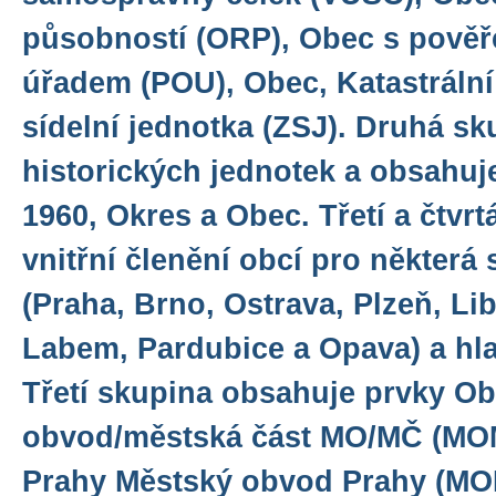
působností (ORP), Obec s pově
úřadem (POU), Obec, Katastrální
sídelní jednotka (ZSJ). Druhá sk
historických jednotek a obsahuje
1960, Okres a Obec. Třetí a čtvr
vnitřní členění obcí pro některá 
(Praha, Brno, Ostrava, Plzeň, Li
Labem, Pardubice a Opava) a hl
Třetí skupina obsahuje prvky O
obvod/městská část MO/MČ (MOM
Prahy Městský obvod Prahy (MOP