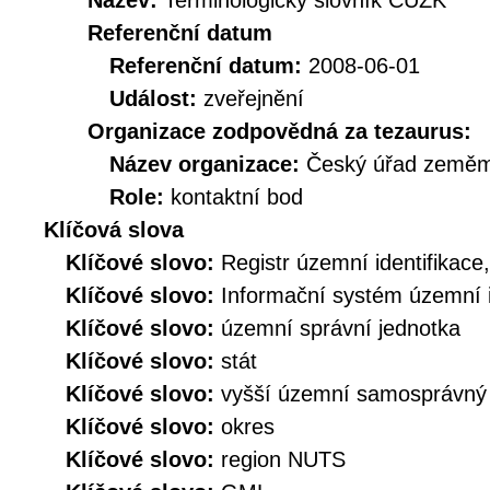
Název:
Terminologický slovník ČÚZK
Referenční datum
Referenční datum:
2008-06-01
Událost:
zveřejnění
Organizace zodpovědná za tezaurus:
Název organizace:
Český úřad zeměmě
Role:
kontaktní bod
Klíčová slova
Klíčové slovo:
Registr územní identifikace
Klíčové slovo:
Informační systém územní i
Klíčové slovo:
územní správní jednotka
Klíčové slovo:
stát
Klíčové slovo:
vyšší územní samosprávný
Klíčové slovo:
okres
Klíčové slovo:
region NUTS