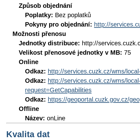
Způsob objednání
Poplatky:
Bez poplatků
Pokyny pro objednání:
http://services.
Možnosti přenosu
Jednotky distribuce:
http://services.cuzk.
Velikost přenosové jednotky v MB:
75
Online
Odkaz:
http://services.cuzk.cz/wms/loca
Odkaz:
http://services.cuzk.cz/wms/loc
request=GetCapabilities
Odkaz:
https://geoportal.cuzk.gov.cz/g
Offline
Název:
onLine
Kvalita dat