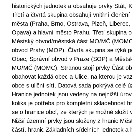
historických jednotek a obsahuje prvky Stát, 
Třetí a čtvrtá skupina obsahují vnitřní členění
města (Praha, Brno, Ostrava, Plzeň, Liberec
Opava) a hlavní město Prahu. Třetí skupina 
Městský obvod/městská část MO/MČ (MOMC) 
obvod Prahy (MOP). Čtvrtá skupina se týká p
Obec, Správní obvod v Praze (SOP) a Městs
MO/MČ (MOMC). Stranou stojí prvky Část ob
obahovat každá obec a Ulice, na kterou je v
obce s uliční sítí. Datová sada pokrývá celé 
Hranice jednotek jsou vedeny na nejnižší úrovn
kolika je potřeba pro kompletní skladebnost h
se o hranice obcí, ze kterých je možné složit
Nižší územní prvky jsou složeny z hranic Mě
částí, hranic Základních sídelních jednotek a 