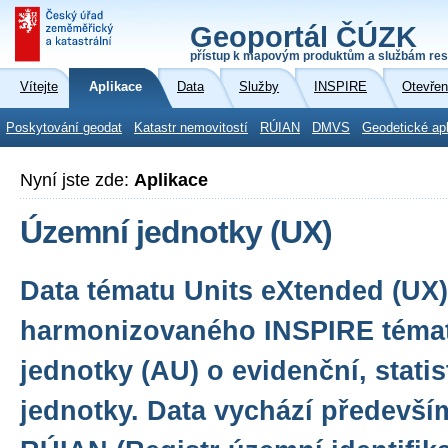
Geoportál ČÚZK
přístup k mapovým produktům a službám res
Vítejte
Aplikace
Data
Služby
INSPIRE
Otevřen
Poskytování geodat
Katastr nemovitostí
RÚIAN
DMVS
Geodetické ap
Nyní jste zde:
Aplikace
Územní jednotky (UX)
Data tématu Units eXtended (UX) 
harmonizovaného INSPIRE témat
jednotky (AU) o evidenční, statis
jednotky. Data vychází předevší