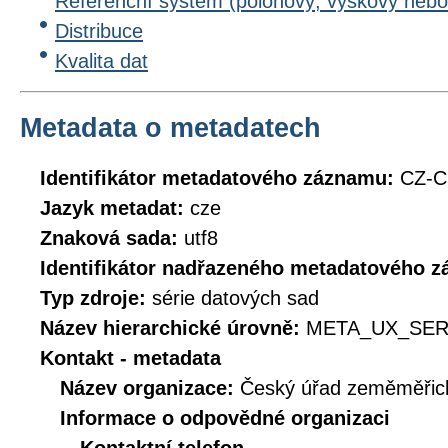
Referenční systém (polohový, výškový nebo
Distribuce
Kvalita dat
Metadata o metadatech
Identifikátor metadatového záznamu:
CZ-C
Jazyk metadat:
cze
Znaková sada:
utf8
Identifikátor nadřazeného metadatového 
Typ zdroje:
série datových sad
Název hierarchické úrovně:
META_UX_SER
Kontakt - metadata
Název organizace:
Český úřad zeměměřick
Informace o odpovědné organizaci