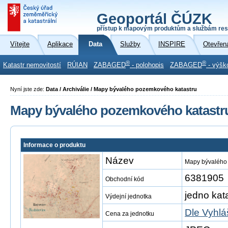
Geoportál ČÚZK
přístup k mapovým produktům a službám res
Vítejte
Aplikace
Data
Služby
INSPIRE
Otevřen
®
®
Katastr nemovitostí
RÚIAN
ZABAGED
- polohopis
ZABAGED
- výšk
Nyní jste zde:
Data / Archiválie / Mapy bývalého pozemkového katastru
Mapy bývalého pozemkového katastr
Informace o produktu
Název
Mapy bývalého
6381905
Obchodní kód
jedno kat
Výdejní jednotka
Dle Vyhlá
Cena za jednotku