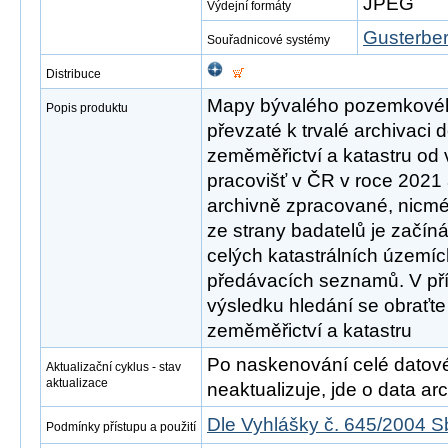
JPEG
Výdejní formáty
Gusterber
Souřadnicové systémy
Distribuce
Mapy bývalého pozemkovéh
Popis produktu
převzaté k trvalé archivaci 
zeměměřictví a katastru od 
pracovišť v ČR v roce 2021
archivně zpracované, nicmé
ze strany badatelů je začín
celých katastrálních území
předávacích seznamů. V př
výsledku hledání se obraťte
zeměměřictví a katastru
Po naskenování celé datové s
Aktualizační cyklus - stav
aktualizace
neaktualizuje, jde o data arch
Dle Vyhlášky č. 645/2004 S
Podmínky přístupu a použití