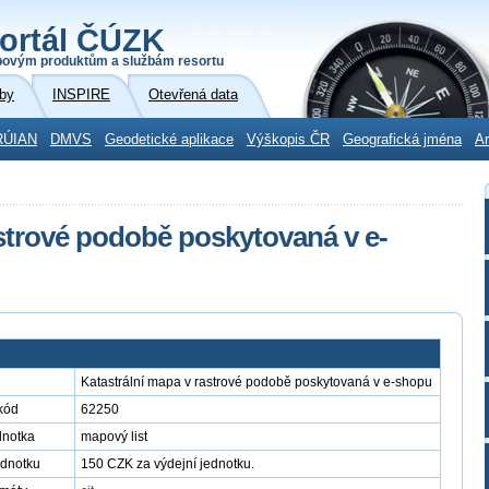
ortál ČÚZK
povým produktům a službám resortu
by
INSPIRE
Otevřená data
RÚIAN
DMVS
Geodetické aplikace
Výškopis ČR
Geografická jména
Ar
astrové podobě poskytovaná v e-
Katastrální mapa v rastrové podobě poskytovaná v e-shopu
kód
62250
dnotka
mapový list
ednotku
150 CZK za výdejní jednotku.