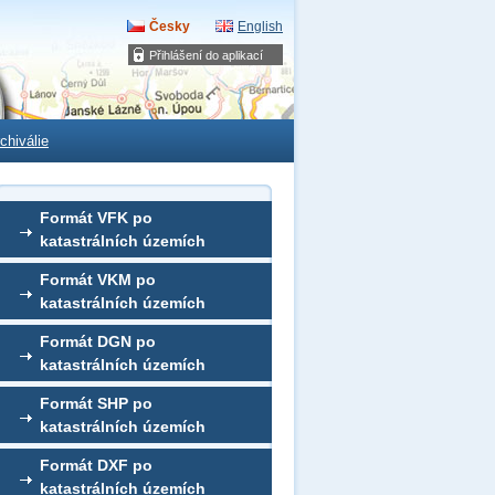
Česky
English
Přihlášení do aplikací
chiválie
Formát VFK po
katastrálních územích
Formát VKM po
katastrálních územích
Formát DGN po
katastrálních územích
Formát SHP po
katastrálních územích
Formát DXF po
katastrálních územích