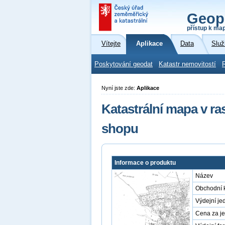
Geop
přístup k ma
Vítejte
Aplikace
Data
Služ
Poskytování geodat
Katastr nemovitostí
Nyní jste zde:
Aplikace
Katastrální mapa v r
shopu
Informace o produktu
Název
Obchodní 
Výdejní je
Cena za j