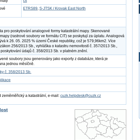
rmáty
cit
ové
ETRS89
,
S-JTSK / Krovak East North
a pro poskytování analogové formy katastrální mapy. Skenované
í mapy (rastrové soubory ve formátu CIT) se poskytují za úplatu. Analogová
vá k 26. 05. 2025 % území České republiky, což je 579,96km2. Více
í zákon 256/2013 Sb., vyhláška o katastru nemovitostí č. 357/2013 Sb.,
 poskytování údajů č. 358/2013 Sb. v platném znění.
vené soubory jsou generovány jako exporty z databáze, která je
ána jednou měsíčně.
ky č. 358/2013 Sb.
likace
 zeměměřický a katastrální, e-mail:
cuzk.helpdesk@cuzk.cz
dost