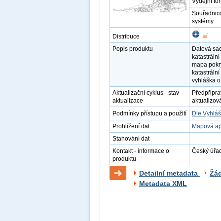
Výdejní fo
Souřadnic
systémy
Distribuce
Popis produktu
Datová sad
katastráln
mapa pokrý
katastráln
vyhláška o
Aktualizační cyklus - stav
Předpřipra
aktualizace
aktualizov
Podmínky přístupu a použití
Dle Vyhláš
Prohlížení dat
Mapová ap
Stahování dat
Kontakt - informace o
Český úřad
produktu
Detailní metadata
Žá
Metadata XML