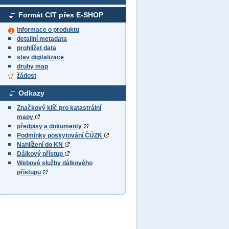
Formát CIT přes E-SHOP
informace o produktu
detailní metadata
prohlížet data
stav digitalizace
druhy map
žádost
Odkazy
Značkový klíč pro katastrální
mapy
předpisy a dokumenty
Podmínky poskytování ČÚZK
Nahlížení do KN
Dálkový přístup
Webové služby dálkového
přístupu