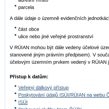
adresní místo
parcela
A dále údaje o územně evidenčních jednotkác
část obce
ulice nebo jiné veřejné prostranství
V RÚIAN mohou být dále vedeny účelové úze
stanovené jiným právním předpisem). V souč
účelovým územním prvkem vedený v RÚIAN js
Přístup k datům:
Veřejný dálkový přístup
Poskytování údajů ISÚI/RÚIAN na webu
ISÚI