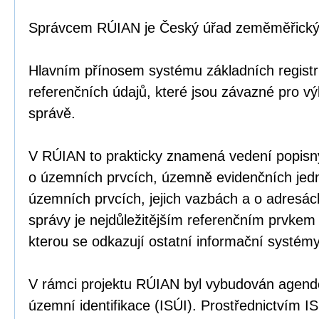
Správcem RÚIAN je Český úřad zeměměřický 
Hlavním přínosem systému základních registr
referenčních údajů, které jsou závazné pro v
správě.
V RÚIAN to prakticky znamená vedení popisný
o územních prvcích, územně evidenčních jed
územních prvcích, jejich vazbách a o adresác
správy je nejdůležitějším referenčním prvke
kterou se odkazují ostatní informační systémy
V rámci projektu RÚIAN byl vybudován agend
územní identifikace (ISÚI). Prostřednictvím I