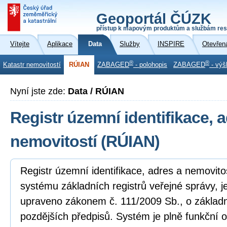
Geoportál ČÚZK
přístup k mapovým produktům a službám res
Vítejte
Aplikace
Data
Služby
INSPIRE
Otevřen
®
®
Katastr nemovitostí
RÚIAN
ZABAGED
- polohopis
ZABAGED
- výš
Nyní jste zde:
Data / RÚIAN
Registr územní identifikace, 
nemovitostí (RÚIAN)
Registr územní identifikace, adres a nemovito
systému základních registrů veřejné správy, j
upraveno zákonem č. 111/2009 Sb., o základní
pozdějších předpisů. Systém je plně funkční o