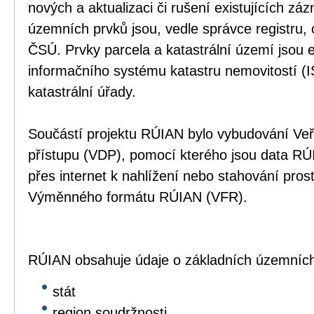
nových a aktualizaci či rušení existujících z
územních prvků jsou, vedle správce registru,
ČSÚ. Prvky parcela a katastrální území jsou 
informačního systému katastru nemovitostí (I
katastrální úřady.
Součástí projektu RÚIAN bylo vybudování Ve
přístupu (VDP), pomocí kterého jsou data RÚI
přes internet k nahlížení nebo stahování prost
Výměnného formátu RÚIAN (VFR).
RÚIAN obsahuje údaje o základních územních
stát
region soudržnosti