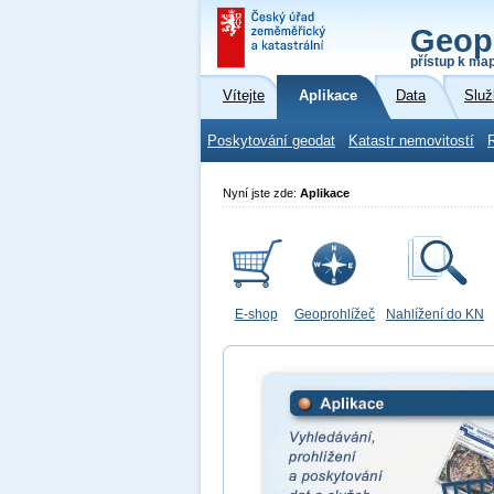
Geop
přístup k ma
Vítejte
Aplikace
Data
Služ
Poskytování geodat
Katastr nemovitostí
Nyní jste zde:
Aplikace
E-shop
Geoprohlížeč
Nahlížení do KN