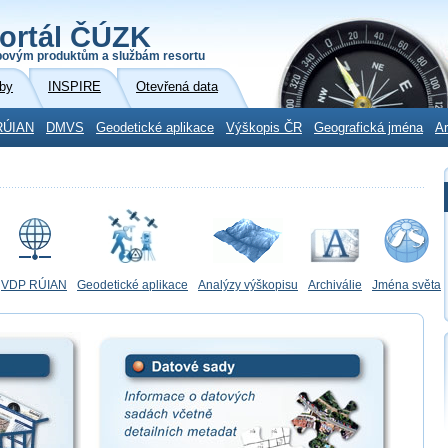
ortál ČÚZK
povým produktům a službám resortu
by
INSPIRE
Otevřená data
RÚIAN
DMVS
Geodetické aplikace
Výškopis ČR
Geografická jména
Ar
VDP RÚIAN
Geodetické aplikace
Analýzy výškopisu
Archiválie
Jména světa