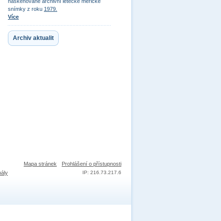
naskenované archivní letecké měřické
snímky z roku
1979.
Více
Archiv aktualit
Mapa stránek
Prohlášení o přístupnosti
nály
IP: 216.73.217.6