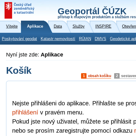
Geoportál ČÚZK
přístup k mapovým produktům a službám res
Vítejte
Aplikace
Data
Služby
INSPIRE
Otevřen
Poskytování geodat
Katastr nemovitostí
RÚIAN
DMVS
Geodetické ap
Nyní jste zde:
Aplikace
Košík
1
obsah košíku
2
sestave
Nejste přihlášeni do aplikace. Přihlašte se p
přihlášení
v pravém menu.
Pokud jste nový uživatel, můžete se přihlásit
nebo se prosím zaregistrujte pomocí odkazu