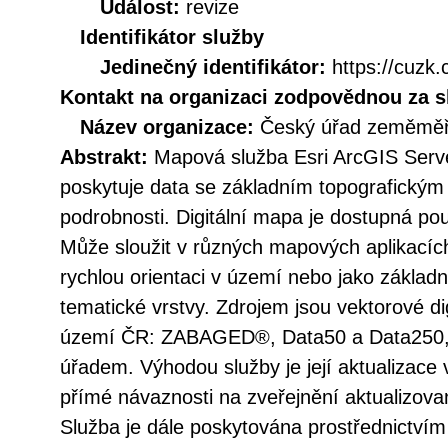
Událost:
revize
Identifikátor služby
Jedinečný identifikátor:
https://cuz
Kontakt na organizaci zodpovědnou za s
Název organizace:
Český úřad zeměměři
Abstrakt:
Mapová služba Esri ArcGIS Ser
poskytuje data se základním topografickým
podrobnosti. Digitální mapa je dostupná p
Může sloužit v různých mapových aplikacích
rychlou orientaci v území nebo jako zákla
tematické vrstvy. Zdrojem jsou vektorové di
území ČR: ZABAGED®, Data50 a Data250
úřadem. Výhodou služby je její aktualizace v
přímé návaznosti na zveřejnění aktualizova
Služba je dále poskytována prostřednict