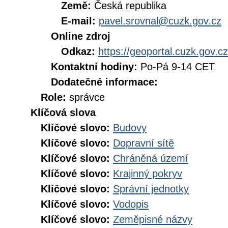
Země:
Česká republika
E-mail:
pavel.srovnal@cuzk.gov.cz
Online zdroj
Odkaz:
https://geoportal.cuzk.gov.cz
Kontaktní hodiny:
Po-Pá 9-14 CET
Dodatečné informace:
Role:
správce
Klíčová slova
Klíčové slovo:
Budovy
Klíčové slovo:
Dopravní sítě
Klíčové slovo:
Chráněná území
Klíčové slovo:
Krajinný pokryv
Klíčové slovo:
Správní jednotky
Klíčové slovo:
Vodopis
Klíčové slovo:
Zeměpisné názvy