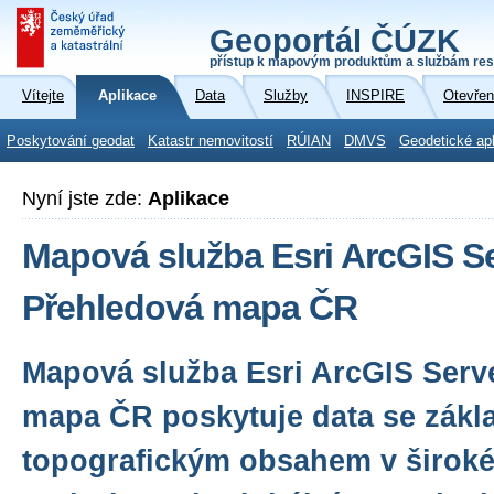
Geoportál ČÚZK
přístup k mapovým produktům a službám res
Vítejte
Aplikace
Data
Služby
INSPIRE
Otevřen
Poskytování geodat
Katastr nemovitostí
RÚIAN
DMVS
Geodetické ap
Nyní jste zde:
Aplikace
Mapová služba Esri ArcGIS Se
Přehledová mapa ČR
Mapová služba Esri ArcGIS Serv
mapa ČR poskytuje data se zákl
topografickým obsahem v široké