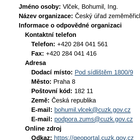
Jméno osoby:
Vlček, Bohumil, Ing.
Název organizace:
Český úřad zeměměřick
Informace o odpovědné organizaci
Kontaktní telefon
Telefon:
+420 284 041 561
Fax:
+420 284 041 416
Adresa
Dodací místo:
Pod sídlištěm 1800/9
Město:
Praha 8
Poštovní kód:
182 11
Země:
Česká republika
E-mail:
bohumil.vlcek@cuzk.gov.cz
E-mail:
podpora.zums@cuzk.gov.cz
Online zdroj
Odkaz:
https://geoportal.cuzk.gov.cz