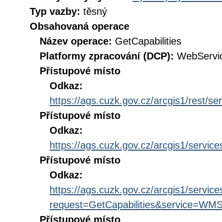
Typ vazby:
těsný
Obsahovaná operace
Název operace:
GetCapabilities
Platformy zpracování (DCP):
WebServi
Přístupové místo
Odkaz:
https://ags.cuzk.gov.cz/arcgis1/rest/
Přístupové místo
Odkaz:
https://ags.cuzk.gov.cz/arcgis1/serv
Přístupové místo
Odkaz:
https://ags.cuzk.gov.cz/arcgis1/ser
request=GetCapabilities&service=WM
Přístupové místo