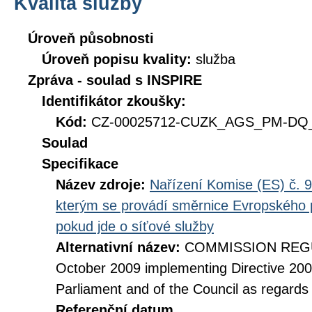
Kvalita služby
Úroveň působnosti
Úroveň popisu kvality:
služba
Zpráva - soulad s INSPIRE
Identifikátor zkoušky:
Kód:
CZ-00025712-CUZK_AGS_PM-DQ_D
Soulad
Specifikace
Název zdroje:
Nařízení Komise (ES) č. 9
kterým se provádí směrnice Evropského 
pokud jde o síťové služby
Alternativní název:
COMMISSION REGUL
October 2009 implementing Directive 20
Parliament and of the Council as regards
Referenční datum