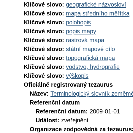
Klíčové slovo:
geografické názvosloví
Klíčové slovo:
mapa středního měřítka
Klíčové slovo:
polohopis
Klíčové slovo:
popis mapy
Klíčové slovo:
rastrová mapa
Klíčové slovo:
státní mapové dílo
Klíčové slovo:
topografická mapa
Klíčové slovo:
vodstvo, hydrografie
Klíčové slovo:
výškopis
Oficiálně registrovaný tezaurus
Název:
Terminologický slovník zeměměř
Referenční datum
Referenční datum:
2009-01-01
Událost:
zveřejnění
Organizace zodpovědná za tezaurus