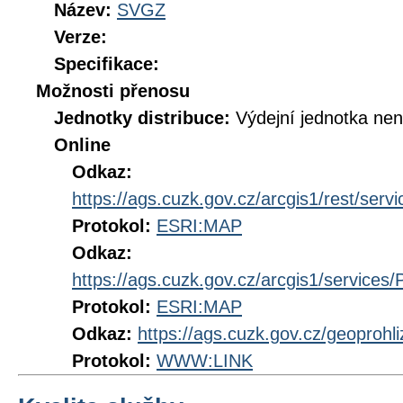
Název:
SVGZ
Verze:
Specifikace:
Možnosti přenosu
Jednotky distribuce:
Výdejní jednotka ne
Online
Odkaz:
https://ags.cuzk.gov.cz/arcgis1/rest/se
Protokol:
ESRI:MAP
Odkaz:
https://ags.cuzk.gov.cz/arcgis1/servic
Protokol:
ESRI:MAP
Odkaz:
https://ags.cuzk.gov.cz/geoprohl
Protokol:
WWW:LINK