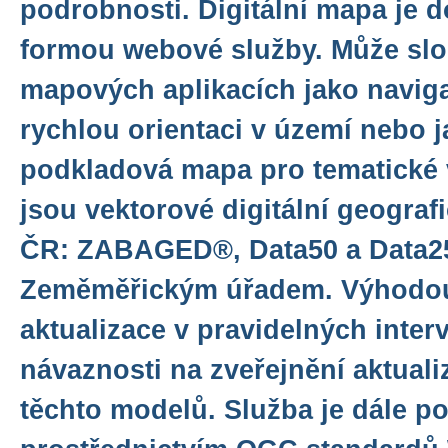
podrobnosti. Digitální mapa je 
formou webové služby. Může slo
mapových aplikacích jako naviga
rychlou orientaci v území nebo j
podkladová mapa pro tematické 
jsou vektorové digitální geogra
ČR: ZABAGED®, Data50 a Data2
Zeměměřickým úřadem. Výhodou s
aktualizace v pravidelných inter
návaznosti na zveřejnění aktual
těchto modelů. Služba je dále p