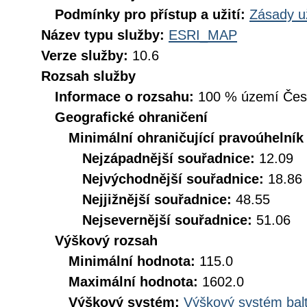
Podmínky pro přístup a užití:
Zásady u
Název typu služby:
ESRI_MAP
Verze služby:
10.6
Rozsah služby
Informace o rozsahu:
100 % území České
Geografické ohraničení
Minimální ohraničující pravoúhelník
Nejzápadnější souřadnice:
12.09
Nejvýchodnější souřadnice:
18.86
Nejjižnější souřadnice:
48.55
Nejsevernější souřadnice:
51.06
Výškový rozsah
Minimální hodnota:
115.0
Maximální hodnota:
1602.0
Výškový systém:
Výškový systém balt