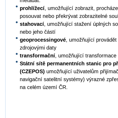
metadat.
prohlížecí
, umožňující zobrazit, procházet,
posouvat nebo překrývat zobrazitelné sou
stahovací
, umožňující stažení úplných s
nebo jeho částí
geoprocessingové
, umožňující provádět
zdrojovými daty
transformační
, umožňující transformace
Státní sítě permanentních stanic pro p
(CZEPOS)
umožňující uživatelům přijíma
navigační satelitní systémy) výrazné zpř
na celém území ČR.