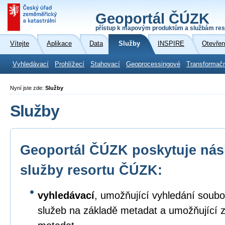
Geoportál ČÚZK
přístup k mapovým produktům a službám res
Vítejte
Aplikace
Data
Služby
INSPIRE
Otevřen
Vyhledávací
Prohlížecí
Stahovací
Geoprocessingové
Transformač
Nyní jste zde:
Služby
Služby
Geoportál ČÚZK poskytuje násl
služby resortu ČÚZK:
vyhledávací
, umožňující vyhledání soubo
služeb na základě metadat a umožňující 