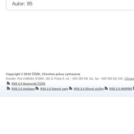
Autor: 95
Copyright © 2010 ČÚZK, Všechna práva vyhrazena
Kontakt: Pod sídlištěm 9/1800, 182 11 Praha 8, tel.: +420 284 041 111, fax: +420 284 041 416,
Uživate
RSS 2.0 Geoportál ČÚZK
RSS 2.0 Aplikace
RSS 2.0 Datové sady
RSS 2.0 Síťové služby
RSS 2.0 INSPIRE