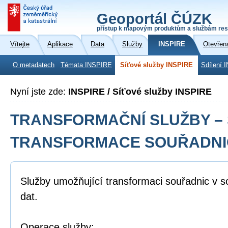
Geoportál ČÚZK
přístup k mapovým produktům a službám res
Vítejte
Aplikace
Data
Služby
INSPIRE
Otevřen
O metadatech
Témata INSPIRE
Síťové služby INSPIRE
Sdílení 
Nyní jste zde:
INSPIRE / Síťové služby INSPIRE
TRANSFORMAČNÍ SLUŽBY –
TRANSFORMACE SOUŘADNI
Služby umožňující transformaci souřadnic v 
dat.
Operace služby: