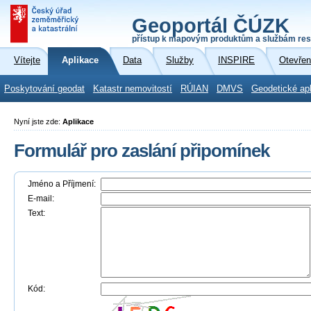
Geoportál ČÚZK
přístup k mapovým produktům a službám res
Vítejte
Aplikace
Data
Služby
INSPIRE
Otevřen
Poskytování geodat
Katastr nemovitostí
RÚIAN
DMVS
Geodetické ap
Nyní jste zde:
Aplikace
Formulář pro zaslání připomínek
Jméno a Příjmení:
E-mail:
Text:
Kód: