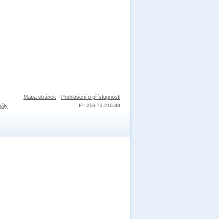
Mapa stránek
Prohlášení o přístupnosti
nály
.
IP: 216.73.216.88