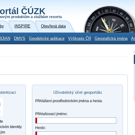
ortál ČÚZK
povým produktům a službám resortu
by
INSPIRE
Otevřená data
RÚIAN
DMVS
Geodetické aplikace
Výškopis ČR
Geografická jména
Ar
utentizaci
Uživatelský účet geoportálu
Přihlášení prostřednictvím jména a hesla.
Přihlašovací jméno:
te
ctvím Identity
Heslo:
ným