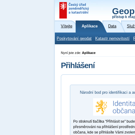
Geop
přístup k ma
Vítejte
Aplikace
Data
Služ
Poskytování geodat
Katastr nemovitostí
Nyní jste zde:
Aplikace
Přihlášení
Národní bod pro identifikaci a a
Po stisknutí tlačítka "Přihlásit se" bude
přesměrováni na přihlášení prostředni
občana, kde se přihlásíte Vámi zvole