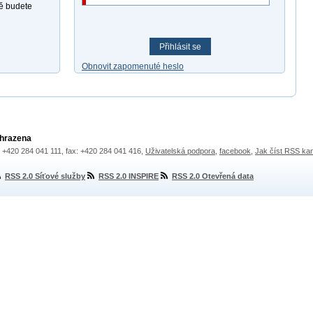
ně budete
Přihlásit se
Obnovit zapomenuté heslo
yhrazena
.: +420 284 041 111, fax: +420 284 041 416,
Uživatelská podpora
,
facebook
,
Jak číst RSS ka
RSS 2.0 Síťové služby
RSS 2.0 INSPIRE
RSS 2.0 Otevřená data