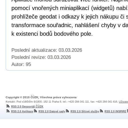
pomocí vnořených miniaplikací (widgetů) nabí
prohlížeče geodat i odkazy k jejich nákupu či
transformace souřadnic, nahlášení chyby v dat
k existenci bodů bodového pole.
Poslední aktualizace: 03.03.2026
Poslední revize:
03.03.2026
Autor: 95
Copyright © 2010 ČÚZK, Všechna práva vyhrazena
Kontakt: Pod sídlištěm 9/1800, 182 11 Praha 8, tel.: +420 284 041 111, fax: +420 284 041 416,
Uživate
RSS 2.0 Geoportál ČÚZK
RSS 2.0 Aplikace
RSS 2.0 Datové sady
RSS 2.0 Síťové služby
RSS 2.0 INSPIRE