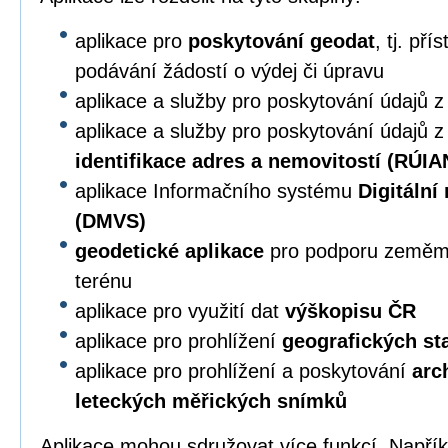
aplikace pro
poskytování geodat
, tj. př
podávání žádostí o výdej či úpravu
aplikace a služby pro poskytování údajů 
aplikace a služby pro poskytování údajů 
identifikace adres a nemovitostí (RÚIA
aplikace Informačního systému
Digitální
(DMVS)
geodetické aplikace
pro podporu zeměmě
terénu
aplikace pro využití dat
výškopisu ČR
aplikace pro prohlížení
geografických s
aplikace pro prohlížení a poskytování
arc
leteckých měřických snímků
Aplikace mohou sdružovat více funkcí. Napří