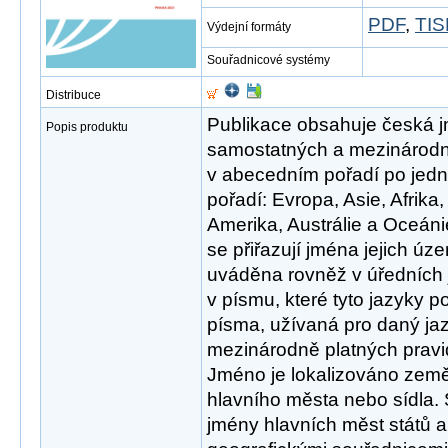
PDF
,
TIS
Výdejní formáty
Souřadnicové systémy
Distribuce
Publikace obsahuje česká 
Popis produktu
samostatných a mezinárodn
v abecedním pořadí po jedno
pořadí: Evropa, Asie, Afrika
Amerika, Austrálie a Oceáni
se přiřazují jména jejich úz
uváděna rovněž v úředních 
v písmu, které tyto jazyky p
písma, užívaná pro daný jaz
mezinárodně platných pravid
Jméno je lokalizováno zem
hlavního města nebo sídla.
jmény hlavních měst států a