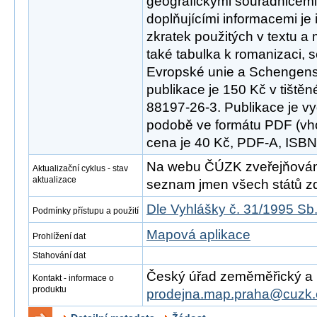
geografickými souřadnicemi 
doplňujícími informacemi je 
zkratek použitých v textu a
také tabulka k romanizaci, 
Evropské unie a Schengen
publikace je 150 Kč v tiště
88197-26-3. Publikace je vy
podobě ve formátu PDF (vho
cena je 40 Kč, PDF-A, ISB
Na webu ČÚZK zveřejňován
Aktualizační cyklus - stav
aktualizace
seznam jmen všech států zd
Dle Vyhlášky č. 31/1995 Sb
Podmínky přístupu a použití
Mapová aplikace
Prohlížení dat
Stahování dat
Český úřad zeměměřický a ka
Kontakt - informace o
produktu
prodejna.map.praha@cuzk.