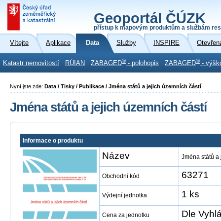
Geoportál ČÚZK
přístup k mapovým produktům a službám res
Vítejte
Aplikace
Data
Služby
INSPIRE
Otevřen
®
®
Katastr nemovitostí
RÚIAN
ZABAGED
- polohopis
ZABAGED
- výšk
Nyní jste zde:
Data / Tisky / Publikace / Jména států a jejich územních částí
Jména států a jejich územních částí
Informace o produktu
Název
Jména států a 
63271
Obchodní kód
1 ks
Výdejní jednotka
Dle Vyhl
Cena za jednotku