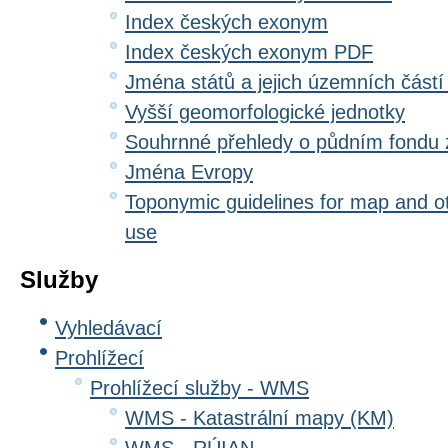
Index českých exonym
Index českých exonym PDF
Jména států a jejich územních částí
Vyšší geomorfologické jednotky
Souhrnné přehledy o půdním fondu
Jména Evropy
Toponymic guidelines for map and oth
use
Služby
Vyhledávací
Prohlížecí
Prohlížecí služby - WMS
WMS - Katastrální mapy (KM)