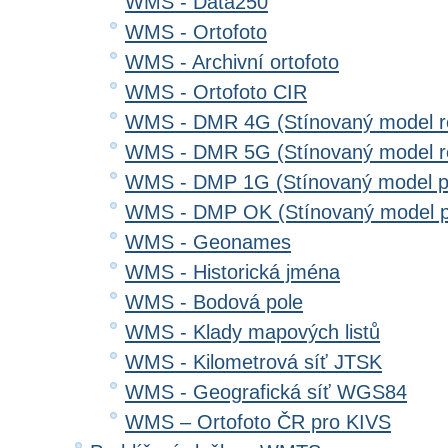
WMS - Data250
WMS - Ortofoto
WMS - Archivní ortofoto
WMS - Ortofoto CIR
WMS - DMR 4G (Stínovaný model re
WMS - DMR 5G (Stínovaný model re
WMS - DMP 1G (Stínovaný model p
WMS - DMP OK (Stínovaný model p
WMS - Geonames
WMS - Historická jména
WMS - Bodová pole
WMS - Klady mapových listů
WMS - Kilometrová síť JTSK
WMS - Geografická síť WGS84
WMS – Ortofoto ČR pro KIVS