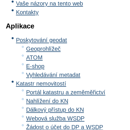
Vaše názory na tento web
Kontakty
Aplikace
Poskytování geodat
Geoprohlížeč
ATOM
E-shop
Vyhledávání metadat
Katastr nemovitostí
Portál katastru a zeměměřictví
Nahlížení do KN
Dálkový přístup do KN
Webová služba WSDP
Žádost o účet do DP a WSDP