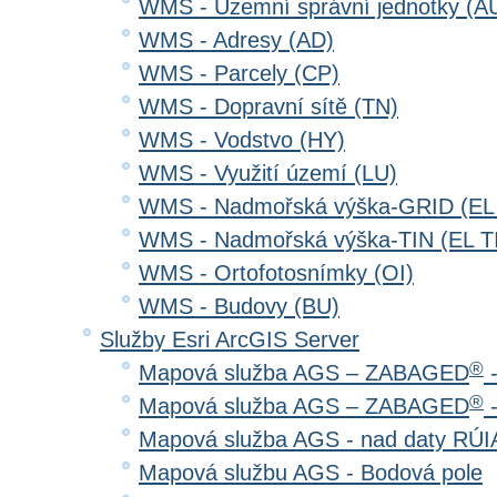
WMS - Územní správní jednotky (A
WMS - Adresy (AD)
WMS - Parcely (CP)
WMS - Dopravní sítě (TN)
WMS - Vodstvo (HY)
WMS - Využití území (LU)
WMS - Nadmořská výška-GRID (EL
WMS - Nadmořská výška-TIN (EL T
WMS - Ortofotosnímky (OI)
WMS - Budovy (BU)
Služby Esri ArcGIS Server
®
Mapová služba AGS – ZABAGED
-
®
Mapová služba AGS – ZABAGED
-
Mapová služba AGS - nad daty RÚ
Mapová službu AGS - Bodová pole