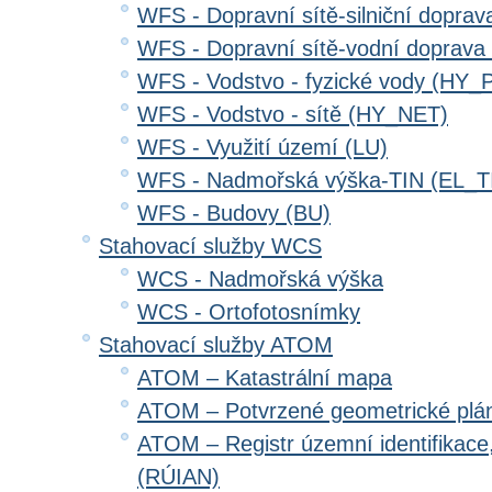
WFS - Dopravní sítě-silniční dopr
WFS - Dopravní sítě-vodní doprav
WFS - Vodstvo - fyzické vody (HY_
WFS - Vodstvo - sítě (HY_NET)
WFS - Využití území (LU)
WFS - Nadmořská výška-TIN (EL_T
WFS - Budovy (BU)
Stahovací služby WCS
WCS - Nadmořská výška
WCS - Ortofotosnímky
Stahovací služby ATOM
ATOM – Katastrální mapa
ATOM – Potvrzené geometrické plá
ATOM – Registr územní identifikace
(RÚIAN)