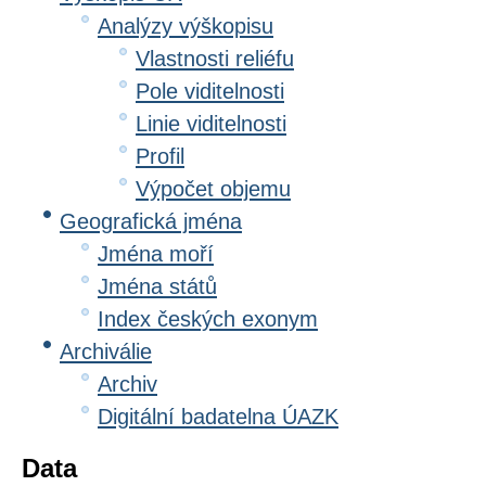
Analýzy výškopisu
Vlastnosti reliéfu
Pole viditelnosti
Linie viditelnosti
Profil
Výpočet objemu
Geografická jména
Jména moří
Jména států
Index českých exonym
Archiválie
Archiv
Digitální badatelna ÚAZK
Data