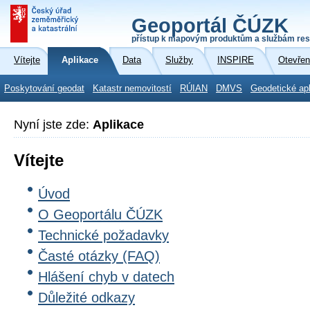
Geoportál ČÚZK
přístup k mapovým produktům a službám res
Vítejte
Aplikace
Data
Služby
INSPIRE
Otevřen
Poskytování geodat
Katastr nemovitostí
RÚIAN
DMVS
Geodetické ap
Nyní jste zde:
Aplikace
Vítejte
Úvod
O Geoportálu ČÚZK
Technické požadavky
Časté otázky (FAQ)
Hlášení chyb v datech
Důležité odkazy