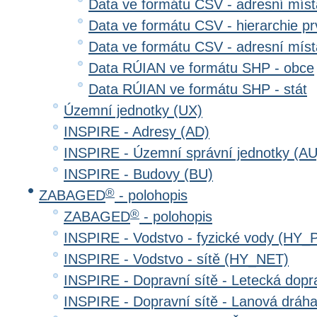
Data ve formátu CSV - adresní místa
Data ve formátu CSV - hierarchie prv
Data ve formátu CSV - adresní místa
Data RÚIAN ve formátu SHP - obce
Data RÚIAN ve formátu SHP - stát
Územní jednotky (UX)
INSPIRE - Adresy (AD)
INSPIRE - Územní správní jednotky (AU
INSPIRE - Budovy (BU)
®
ZABAGED
- polohopis
®
ZABAGED
- polohopis
INSPIRE - Vodstvo - fyzické vody (HY_
INSPIRE - Vodstvo - sítě (HY_NET)
INSPIRE - Dopravní sítě - Letecká dop
INSPIRE - Dopravní sítě - Lanová drá