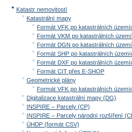
Katastr nemovitostí
Katastrální mapy
Formát VFK po katastrálních území
Formát VKM po katastrálních územ
Formát DGN po katastrálních územ
Formát SHP po katastrálních území
Formát DXF po katastrálních území
Formát CIT přes E-SHOP
Geometrické plány
Formát VFK po katastrálních území
Digitalizace katastrální mapy (DG)
INSPIRE – Parcely (CP)
INSPIRE – Parcely národní rozšíření (
ÚHDP (formát CSV)