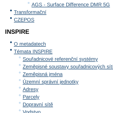
AGS - Surface Difference DMR 5G
Transformační
CZEPOS
INSPIRE
O metadatech
Témata INSPIRE
Souřadnicové referenční systémy
Zeměpisné soustavy souřadnicových sít
Zeměpisná jména
Územní správní jednotky
Adresy
Parcely
Dopravní sítě
Vodstvo