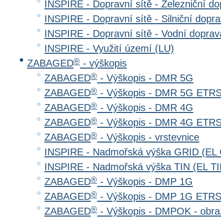
INSPIRE - Dopravní sítě - Železniční d
INSPIRE - Dopravní sítě - Silniční do
INSPIRE - Dopravní sítě - Vodní dopr
INSPIRE - Využití území (LU)
®
ZABAGED
- výškopis
®
ZABAGED
- Výškopis - DMR 5G
®
ZABAGED
- Výškopis - DMR 5G ETR
®
ZABAGED
- Výškopis - DMR 4G
®
ZABAGED
- Výškopis - DMR 4G ETR
®
ZABAGED
- Výškopis - vrstevnice
INSPIRE - Nadmořská výška GRID (EL
INSPIRE - Nadmořská výška TIN (EL TI
®
ZABAGED
- Výškopis - DMP 1G
®
ZABAGED
- Výškopis - DMP 1G ETR
®
ZABAGED
- Výškopis - DMPOK - obra