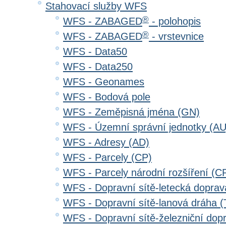
Stahovací služby WFS
®
WFS - ZABAGED
- polohopis
®
WFS - ZABAGED
- vrstevnice
WFS - Data50
WFS - Data250
WFS - Geonames
WFS - Bodová pole
WFS - Zeměpisná jména (GN)
WFS - Územní správní jednotky (AU
WFS - Adresy (AD)
WFS - Parcely (CP)
WFS - Parcely národní rozšíření (C
WFS - Dopravní sítě-letecká dopra
WFS - Dopravní sítě-lanová dráha
WFS - Dopravní sítě-železniční do