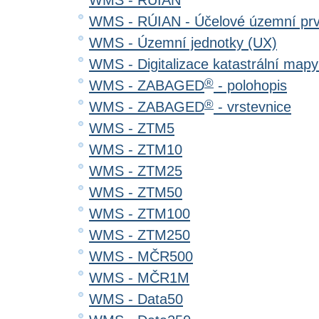
WMS - RÚIAN
WMS - RÚIAN - Účelové územní pr
WMS - Územní jednotky (UX)
WMS - Digitalizace katastrální map
®
WMS - ZABAGED
- polohopis
®
WMS - ZABAGED
- vrstevnice
WMS - ZTM5
WMS - ZTM10
WMS - ZTM25
WMS - ZTM50
WMS - ZTM100
WMS - ZTM250
WMS - MČR500
WMS - MČR1M
WMS - Data50