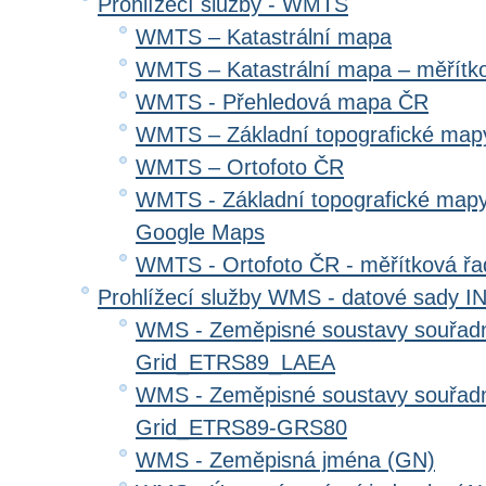
Prohlížecí služby - WMTS
WMTS – Katastrální mapa
WMTS – Katastrální mapa – měřítk
WMTS - Přehledová mapa ČR
WMTS – Základní topografické ma
WMTS – Ortofoto ČR
WMTS - Základní topografické mapy
Google Maps
WMTS - Ortofoto ČR - měřítková ř
Prohlížecí služby WMS - datové sady 
WMS - Zeměpisné soustavy souřadni
Grid_ETRS89_LAEA
WMS - Zeměpisné soustavy souřadni
Grid_ETRS89-GRS80
WMS - Zeměpisná jména (GN)