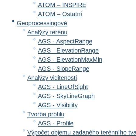
ATOM – INSPIRE
ATOM – Ostatní
Geoprocessingové
Analýzy terénu
AGS - AspectRange
AGS - ElevationRange
AGS - ElevationMaxMin
AGS - SlopeRange
Analýzy viditenosti
AGS - LineOfSight
AGS - SkyLineGraph
AGS - Visibility
Tvorba profilu
AGS - Profile
Výpočet objemu zadaného terénního tv