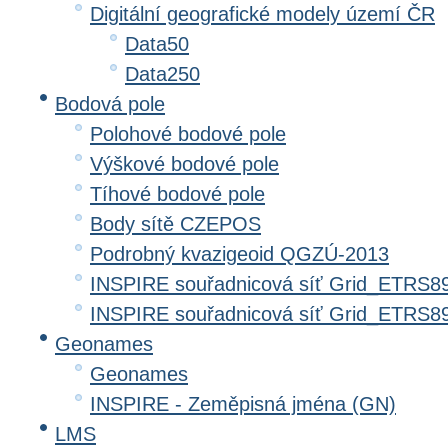
Digitální geografické modely území ČR
Data50
Data250
Bodová pole
Polohové bodové pole
Výškové bodové pole
Tíhové bodové pole
Body sítě CZEPOS
Podrobný kvazigeoid QGZÚ-2013
INSPIRE souřadnicová síť Grid_ETRS8
INSPIRE souřadnicová síť Grid_ETRS
Geonames
Geonames
INSPIRE - Zeměpisná jména (GN)
LMS