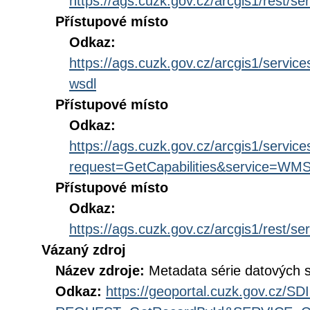
https://ags.cuzk.gov.cz/arcgis1/res
Přístupové místo
Odkaz:
https://ags.cuzk.gov.cz/arcgis1/se
wsdl
Přístupové místo
Odkaz:
https://ags.cuzk.gov.cz/arcgis1/s
request=GetCapabilities&service=WM
Přístupové místo
Odkaz:
https://ags.cuzk.gov.cz/arcgis1/re
Vázaný zdroj
Název zdroje:
Metadata série datových 
Odkaz:
https://geoportal.cuzk.gov.cz/S