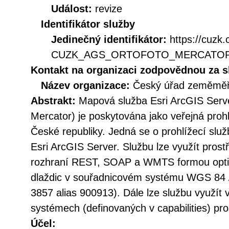
Událost:
revize
Identifikátor služby
Jedinečný identifikátor:
https://cuzk
CUZK_AGS_ORTOFOTO_MERCATO
Kontakt na organizaci zodpovědnou za s
Název organizace:
Český úřad zeměměři
Abstrakt:
Mapová služba Esri ArcGIS Serv
Mercator) je poskytována jako veřejná prohl
České republiky. Jedná se o prohlížecí slu
Esri ArcGIS Server. Službu lze využít prost
rozhraní REST, SOAP a WMTS formou opt
dlaždic v souřadnicovém systému WGS 84
3857 alias 900913). Dále lze službu využít
systémech (definovaných v capabilities) p
Účel: