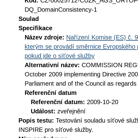
Kód:
CZ-00025712-CUZK_AGS_ORTO
DQ_DomainConsistency-1
Soulad
Specifikace
Název zdroje:
Nařízení Komise (ES) č. 9
kterým se provádí směrnice Evropského 
pokud jde o síťové služby
Alternativní název:
COMMISSION REGUL
October 2009 implementing Directive 20
Parliament and of the Council as regards
Referenční datum
Referenční datum:
2009-10-20
Událost:
zveřejnění
Popis testu:
Testování souladu síťové služ
INSPIRE pro síťové služby.