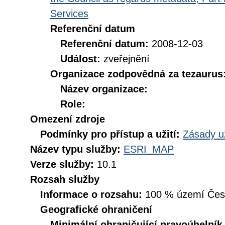
Services
Referenční datum
Referenční datum:
2008-12-03
Událost:
zveřejnění
Organizace zodpovědná za tezaurus
Název organizace:
Role:
Omezení zdroje
Podmínky pro přístup a užití:
Zásady u
Název typu služby:
ESRI_MAP
Verze služby:
10.1
Rozsah služby
Informace o rozsahu:
100 % území České
Geografické ohraničení
Minimální ohraničující pravoúhelník