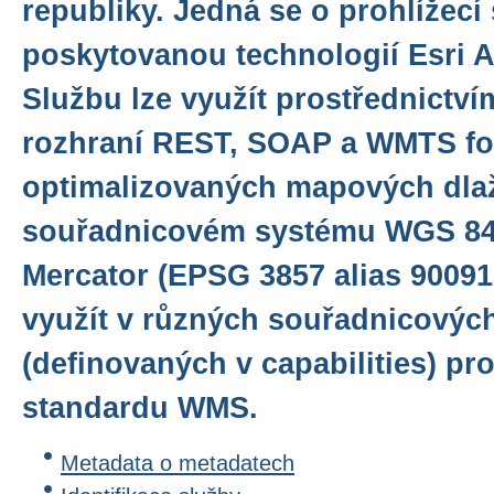
republiky. Jedná se o prohlížecí
poskytovanou technologií Esri A
Službu lze využít prostřednictv
rozhraní REST, SOAP a WMTS f
optimalizovaných mapových dlaž
souřadnicovém systému WGS 84
Mercator (EPSG 3857 alias 900913
využít v různých souřadnicovýc
(definovaných v capabilities) pr
standardu WMS.
Metadata o metadatech