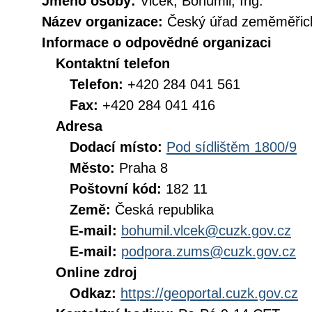
Jméno osoby:
Vlček, Bohumil, Ing.
Název organizace:
Český úřad zeměměřick
Informace o odpovědné organizaci
Kontaktní telefon
Telefon:
+420 284 041 561
Fax:
+420 284 041 416
Adresa
Dodací místo:
Pod sídlištěm 1800/9
Město:
Praha 8
Poštovní kód:
182 11
Země:
Česká republika
E-mail:
bohumil.vlcek@cuzk.gov.cz
E-mail:
podpora.zums@cuzk.gov.cz
Online zdroj
Odkaz:
https://geoportal.cuzk.gov.cz