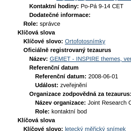
Kontaktní hodiny:
Po-Pá 9-14 CET
Dodatečné informace:
Role:
správce
Klíčová slova
Klíčové slovo:
Ortofotosnímky
Oficiálně registrovaný tezaurus
Název:
GEMET - INSPIRE themes, ver
Referenční datum
Referenční datum:
2008-06-01
Událost:
zveřejnění
Organizace zodpovědná za tezaurus
Název organizace:
Joint Research 
Role:
kontaktní bod
Klíčová slova
Klíčové slovo:
letecký měřický snímek