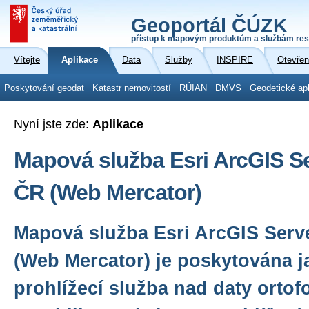
Geoportál ČÚZK
přístup k mapovým produktům a službám res
Vítejte
Aplikace
Data
Služby
INSPIRE
Otevřen
Poskytování geodat
Katastr nemovitostí
RÚIAN
DMVS
Geodetické ap
Nyní jste zde:
Aplikace
Mapová služba Esri ArcGIS Se
ČR (Web Mercator)
Mapová služba Esri ArcGIS Serve
(Web Mercator) je poskytována j
prohlížecí služba nad daty ortof