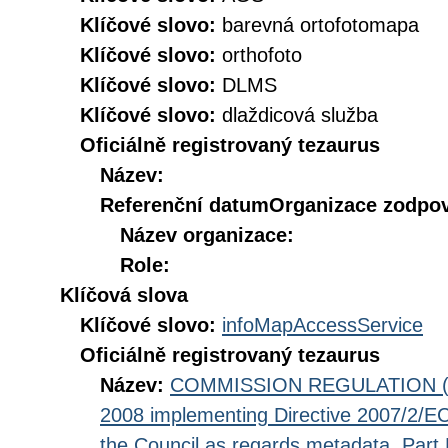
Klíčové slovo:
barevná ortofotomapa
Klíčové slovo:
orthofoto
Klíčové slovo:
DLMS
Klíčové slovo:
dlaždicová služba
Oficiálně registrovaný tezaurus
Název:
Referenční datum
Organizace zodpov
Název organizace:
Role:
Klíčová slova
Klíčové slovo:
infoMapAccessService
Oficiálně registrovaný tezaurus
Název:
COMMISSION REGULATION (EC
2008 implementing Directive 2007/2/EC
the Council as regards metadata, Part D