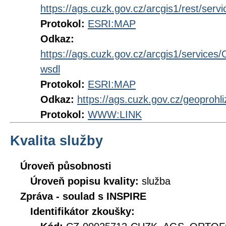
https://ags.cuzk.gov.cz/arcgis1/rest/
Protokol:
ESRI:MAP
Odkaz:
https://ags.cuzk.gov.cz/arcgis1/serv
wsdl
Protokol:
ESRI:MAP
Odkaz:
https://ags.cuzk.gov.cz/geoproh
Protokol:
WWW:LINK
Kvalita služby
Úroveň působnosti
Úroveň popisu kvality:
služba
Zpráva - soulad s INSPIRE
Identifikátor zkoušky: