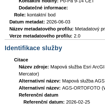
Kontaktní hodiny:
Po-Pá 9-14 CET
Dodatečné informace:
Role:
kontaktní bod
Datum metadat:
2026-06-03
Název metadatového profilu:
Metadatový pr
Verze metadatového profilu:
2.0
Identifikace služby
Citace
Název zdroje:
Mapová služba Esri ArcGI
Mercator)
Alternativní název:
Mapová služba AGS 
Alternativní název:
AGS-ORTOFOTO (W
Referenční datum
Referenční datum:
2026-02-25