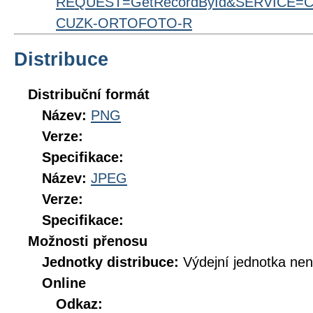
REQUEST=GetRecordById&SERVICE=CS
CUZK-ORTOFOTO-R
Distribuce
Distribuční formát
Název:
PNG
Verze:
Specifikace:
Název:
JPEG
Verze:
Specifikace:
Možnosti přenosu
Jednotky distribuce:
Výdejní jednotka ne
Online
Odkaz: