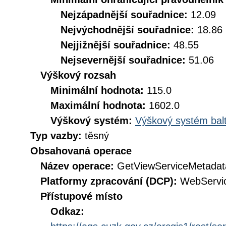
Nejzápadnější souřadnice:
12.09
Nejvýchodnější souřadnice:
18.86
Nejjižnější souřadnice:
48.55
Nejsevernější souřadnice:
51.06
Výškový rozsah
Minimální hodnota:
115.0
Maximální hodnota:
1602.0
Výškový systém:
Výškový systém balt
Typ vazby:
těsný
Obsahovaná operace
Název operace:
GetViewServiceMetadat
Platformy zpracování (DCP):
WebServi
Přístupové místo
Odkaz: