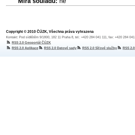
Míra souladu:
ne
Copyright © 2010 ČÚZK, Všechna práva vyhrazena
Kontakt: Pod sídlištěm 9/1800, 182 11 Praha 8, tel.: +420 284 041 111, fax: +420 284 04
RSS 2.0 Geoportál ČÚZK
RSS 2.0 Aplikace
RSS 2.0 Datové sady
RSS 2.0 Síťové služby
RSS 2.0