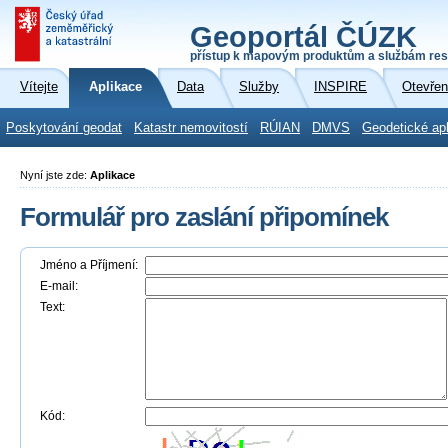
Geoportál ČÚZK
přístup k mapovým produktům a službám res
Vítejte
Aplikace
Data
Služby
INSPIRE
Otevřen
Poskytování geodat
Katastr nemovitostí
RÚIAN
DMVS
Geodetické ap
Nyní jste zde:
Aplikace
Formulář pro zaslání připomínek
Jméno a Příjmení:
E-mail:
Text:
Kód: