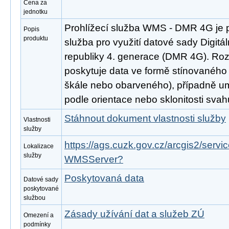
Cena za
jednotku
Prohlížecí služba WMS - DMR 4G je 
Popis
produktu
služba pro využití datové sady Digitá
republiky 4. generace (DMR 4G). Ro
poskytuje data ve formě stínovaného 
škále nebo obarveného), případně um
podle orientace nebo sklonitosti svah
Stáhnout dokument vlastnosti služby
Vlastnosti
služby
https://ags.cuzk.gov.cz/arcgis2/serv
Lokalizace
služby
WMSServer?
Poskytovaná data
Datové sady
poskytované
službou
Zásady užívání dat a služeb ZÚ
Omezení a
podmínky