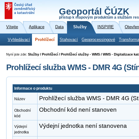
Geoportál ČÚZK
přístup k mapovým produktům a službám res
Vítejte
Aplikace
Data
Služby
INSPIRE
Otevřen
Vyhledávací
Prohlížecí
Stahovací
Geoprocessingové
Transforma
Nyní jste zde:
Služby / Prohlížecí / Prohlížecí služby - WMS / WMS - Digitalizace ka
Prohlížecí služba WMS - DMR 4G (Stín
Informace o produktu
Prohlížecí služba WMS - DMR 4G (Stí
Název
Obchodní kód není stanoven
Obchodní
kód
Výdejní jednotka není stanovena
Výdejní
jednotka