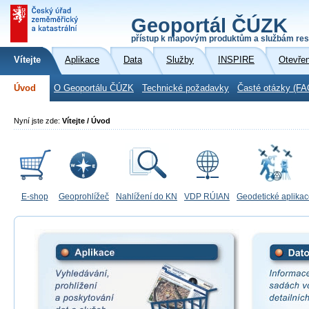
Geoportál ČÚZK
přístup k mapovým produktům a službám res
Vítejte
Aplikace
Data
Služby
INSPIRE
Otevře
Úvod
O Geoportálu ČÚZK
Technické požadavky
Časté otázky (FA
Nyní jste zde:
Vítejte / Úvod
E-shop
Geoprohlížeč
Nahlížení do KN
VDP RÚIAN
Geodetické aplika