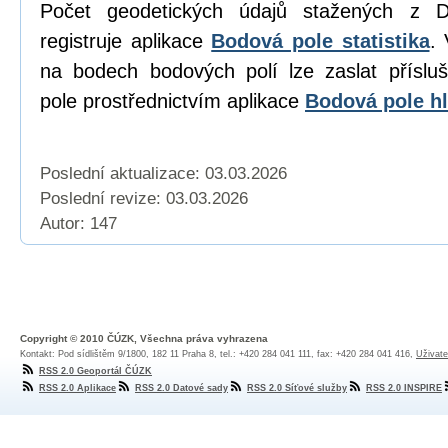
Počet geodetických údajů stažených z D
registruje aplikace
Bodová pole statistika
. 
na bodech bodových polí lze zaslat přísl
pole prostřednictvím aplikace
Bodová pole hl
Poslední aktualizace: 03.03.2026
Poslední revize:
03.03.2026
Autor: 147
Copyright © 2010 ČÚZK, Všechna práva vyhrazena
Kontakt: Pod sídlištěm 9/1800, 182 11 Praha 8, tel.: +420 284 041 111, fax: +420 284 041 416,
Uživate
RSS 2.0 Geoportál ČÚZK
RSS 2.0 Aplikace
RSS 2.0 Datové sady
RSS 2.0 Síťové služby
RSS 2.0 INSPIRE