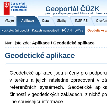
Geoportál ČÚZK
přístup k mapovým produktům a službám res
Vítejte
Aplikace
Data
Služby
INSPIRE
Otevřen
Poskytování geodat
Katastr nemovitostí
RÚIAN
DMVS
Geodetické a
Nyní jste zde:
Aplikace / Geodetické aplikace
Geodetické aplikace
Geodetické aplikace jsou určeny pro podpor
v terénu a jejich následné zpracování v z
referenčních systémech. Geodetické aplik
činností v geodetických základech, z nichž po
jiné související informace.