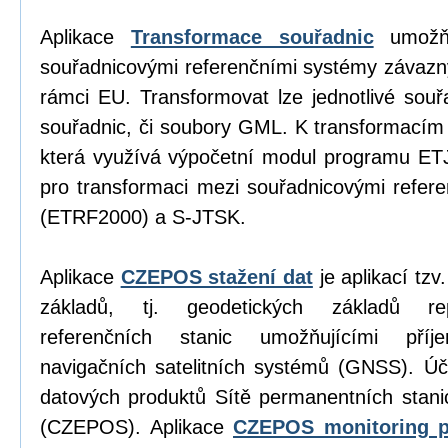
Aplikace
Transformace souřadnic
umožňu
souřadnicovými referenčními systémy závazn
rámci EU. Transformovat lze jednotlivé sou
souřadnic, či soubory GML. K transformacím
která využívá výpočetní modul programu E
pro transformaci mezi souřadnicovými refe
(ETRF2000) a S-JTSK.
Aplikace
CZEPOS stažení dat
je aplikací tz
základů, tj. geodetických základů re
referenčních stanic umožňujícími příj
navigačních satelitních systémů (GNSS). Úč
datových produktů Sítě permanentních stan
(CZEPOS). Aplikace
CZEPOS monitoring p