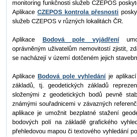
monitoring funkčnosti služeb CZEPOS poskyt
Aplikace
CZEPOS kontrola přesnosti
poskyt
služeb CZEPOS v různých lokalitách ČR.
Aplikace
Bodová pole vyjádření
umož
oprávněným uživatelům nemovitostí zjistit, z
se nacházejí v území dotčeném jejich stavební
Aplikace
Bodová pole vyhledání
je aplikací
základů, tj. geodetických základů repreze
složenými z geodetických bodů pevně stab
známými souřadnicemi v závazných referen
aplikace je umožnit bezplatné stažení geod
bodových polí na základě grafického vyhl
přehledovou mapou či textového vyhledání p