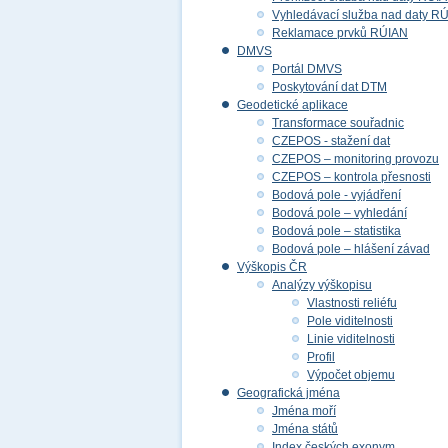
Vyhledávací služba nad daty R
Reklamace prvků RÚIAN
DMVS
Portál DMVS
Poskytování dat DTM
Geodetické aplikace
Transformace souřadnic
CZEPOS - stažení dat
CZEPOS – monitoring provozu
CZEPOS – kontrola přesnosti
Bodová pole - vyjádření
Bodová pole – vyhledání
Bodová pole – statistika
Bodová pole – hlášení závad
Výškopis ČR
Analýzy výškopisu
Vlastnosti reliéfu
Pole viditelnosti
Linie viditelnosti
Profil
Výpočet objemu
Geografická jména
Jména moří
Jména států
Index českých exonym