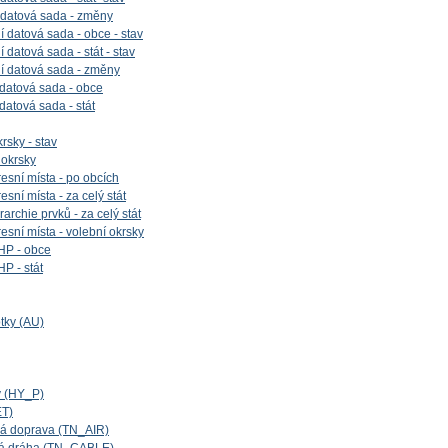
 datová sada - změny
 datová sada - obce - stav
datová sada - stát - stav
í datová sada - změny
 datová sada - obce
 datová sada - stát
rsky - stav
 okrsky
esní místa - po obcích
sní místa - za celý stát
archie prvků - za celý stát
esní místa - volební okrsky
HP - obce
P - stát
tky (AU)
y (HY_P)
ET)
cká doprava (TN_AIR)