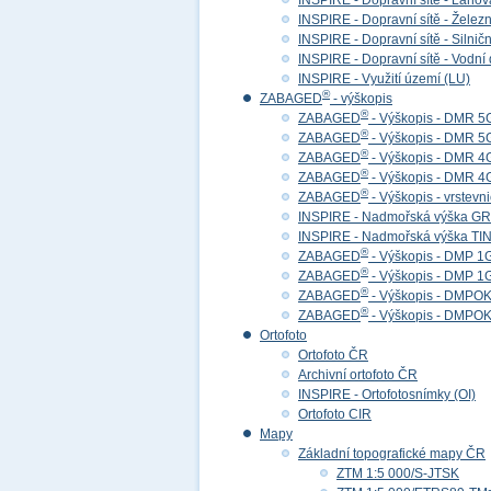
INSPIRE - Dopravní sítě - Lan
INSPIRE - Dopravní sítě - Želez
INSPIRE - Dopravní sítě - Siln
INSPIRE - Dopravní sítě - Vod
INSPIRE - Využití území (LU)
®
ZABAGED
- výškopis
®
ZABAGED
- Výškopis - DMR 5
®
ZABAGED
- Výškopis - DMR 
®
ZABAGED
- Výškopis - DMR 4
®
ZABAGED
- Výškopis - DMR 
®
ZABAGED
- Výškopis - vrstevn
INSPIRE - Nadmořská výška GR
INSPIRE - Nadmořská výška TIN
®
ZABAGED
- Výškopis - DMP 1
®
ZABAGED
- Výškopis - DMP 
®
ZABAGED
- Výškopis - DMPOK 
®
ZABAGED
- Výškopis - DMPOK
Ortofoto
Ortofoto ČR
Archivní ortofoto ČR
INSPIRE - Ortofotosnímky (OI)
Ortofoto CIR
Mapy
Základní topografické mapy ČR
ZTM 1:5 000/S-JTSK