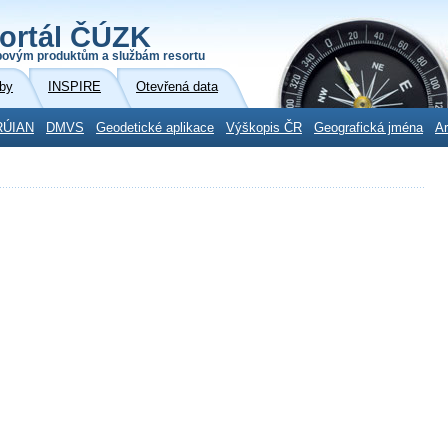
ortál ČÚZK
povým produktům a službám resortu
by
INSPIRE
Otevřená data
RÚIAN
DMVS
Geodetické aplikace
Výškopis ČR
Geografická jména
Ar