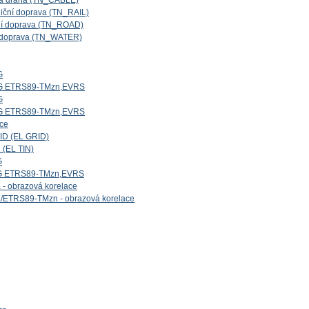
ová dráha (TN_CABLE)
niční doprava (TN_RAIL)
iční doprava (TN_ROAD)
ní doprava (TN_WATER)
G
5G ETRS89-TMzn,EVRS
G
4G ETRS89-TMzn,EVRS
ice
ID (EL GRID)
 (EL TIN)
G
1G ETRS89-TMzn,EVRS
- obrazová korelace
/ETRS89-TMzn - obrazová korelace