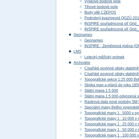
Výškové bodové pole
Tíhové bodové pole
Body sítě CZEPOS
Podrobný kvazigeoid QGZÚ-20
INSPIRE souřadnicová síť Gri
INSPIRE souřadnicová síť Gr
Geonames
Geonames
INSPIRE - Zeměpisná jména (G
LMS
Letecký měřický snímek
Archiválie
Císařské povinné otisky stabilní
Císařské povinné otisky stabilní
Topografické sekce 1:25 000 tř
Sbírka map a plánů do roku 185
Státní mapa 1:5 000
Státní mapa 1:5 000-odvozená s
Rastrová data nové podoby SM 
Speciální mapy třetího vojensk
Topografické mapy 1 : 5000 v s
Topografické mapy 1 : 10 000 v
Topografické mapy 1 : 25 000 v
Topografické mapy 1 : 50 000 v
Topografické mapy 1 : 100 000 