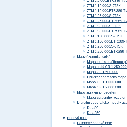
ZTM 1:5 000/ETRS89-TM
ZTM 1:10 000/S-JTSK
ZTM 1:10 000/ETRS89-T
ZTM 1:25 000/S-JTSK
ZTM 1:25 000/ETRS89-T
ZTM 1:50 000/S-JTSK
ZTM 1:50 000/ETRS89-T
ZTM 1:100 000/S-JTSK
ZTM 1:100 000/ETRS89-
ZTM 1:250 000/S-JTSK
ZTM 1:250 000/ETRS89-
Mapy územních celků
Mapa obcí s rozšířenou p
Mapa krajů ČR 1:250 000
Mapa ČR 1:500 000
Fyzickogeografická mapa
Mapa ČR 1:1 000 000
Mapa ČR 1:2 000 000
Mapy správního rozdělení
Mapa správního rozdělen
Digitální geografické modely ú
Data50
Data250
Bodová pole
Polohové bodové pole