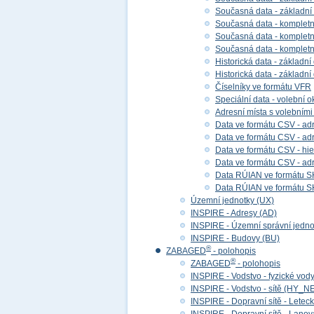
Současná data - základní
Současná data - kompletní
Současná data - kompletní 
Současná data - kompletn
Historická data - základní
Historická data - základní
Číselníky ve formátu VFR
Speciální data - volební ok
Adresní místa s volebními
Data ve formátu CSV - adr
Data ve formátu CSV - adre
Data ve formátu CSV - hier
Data ve formátu CSV - adr
Data RÚIAN ve formátu S
Data RÚIAN ve formátu SH
Územní jednotky (UX)
INSPIRE - Adresy (AD)
INSPIRE - Územní správní jedno
INSPIRE - Budovy (BU)
®
ZABAGED
- polohopis
®
ZABAGED
- polohopis
INSPIRE - Vodstvo - fyzické vod
INSPIRE - Vodstvo - sítě (HY_N
INSPIRE - Dopravní sítě - Lete