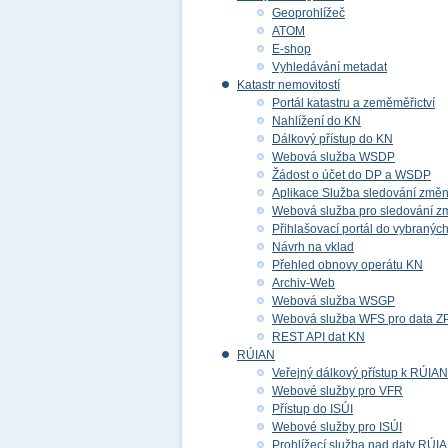
Geoprohlížeč
ATOM
E-shop
Vyhledávání metadat
Katastr nemovitostí
Portál katastru a zeměměřictví
Nahlížení do KN
Dálkový přístup do KN
Webová služba WSDP
Žádost o účet do DP a WSDP
Aplikace Služba sledování změ
Webová služba pro sledování z
Přihlašovací portál do vybraných
Návrh na vklad
Přehled obnovy operátu KN
Archiv-Web
Webová služba WSGP
Webová služba WFS pro data 
REST API dat KN
RÚIAN
Veřejný dálkový přístup k RÚIAN
Webové služby pro VFR
Přístup do ISÚI
Webové služby pro ISÚI
Prohlížecí služba nad daty RÚI