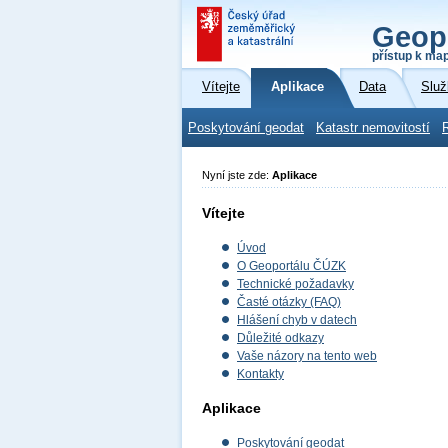
Geop
přístup k ma
Vítejte
Aplikace
Data
Služ
Poskytování geodat
Katastr nemovitostí
Nyní jste zde:
Aplikace
Vítejte
Úvod
O Geoportálu ČÚZK
Technické požadavky
Časté otázky (FAQ)
Hlášení chyb v datech
Důležité odkazy
Vaše názory na tento web
Kontakty
Aplikace
Poskytování geodat