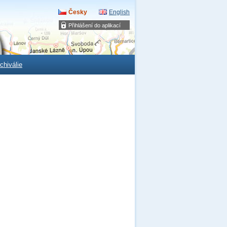
Česky
English
Přihlášení do aplikací
chiválie