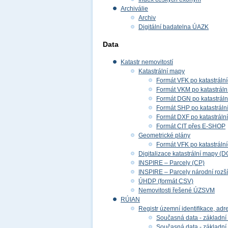
Archiválie
Archiv
Digitální badatelna ÚAZK
Data
Katastr nemovitostí
Katastrální mapy
Formát VFK po katastráln
Formát VKM po katastráln
Formát DGN po katastrál
Formát SHP po katastráln
Formát DXF po katastráln
Formát CIT přes E-SHOP
Geometrické plány
Formát VFK po katastráln
Digitalizace katastrální mapy (D
INSPIRE – Parcely (CP)
INSPIRE – Parcely národní rozš
ÚHDP (formát CSV)
Nemovitosti řešené ÚZSVM
RÚIAN
Registr územní identifikace, adr
Současná data - základní 
Současná data - základní 