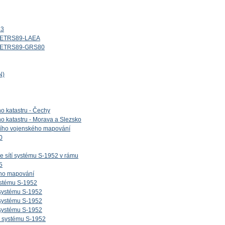
13
d_ETRS89-LAEA
id_ETRS89-GRS80
N)
ho katastru - Čechy
ho katastru - Morava a Slezsko
etího vojenského mapování
0
e sítí systému S-1952 v rámu
5
ého mapování
ystému S-1952
 systému S-1952
 systému S-1952
 systému S-1952
v systému S-1952