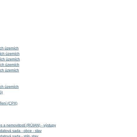
ích územích
ích územích
ních územích
ích územích
ích územích
ích územích
G)
íření (CPX)
es a nemovitostí (RÚIAN) - výstupy
datová sada - obce - stav
datová sada - stát- stav