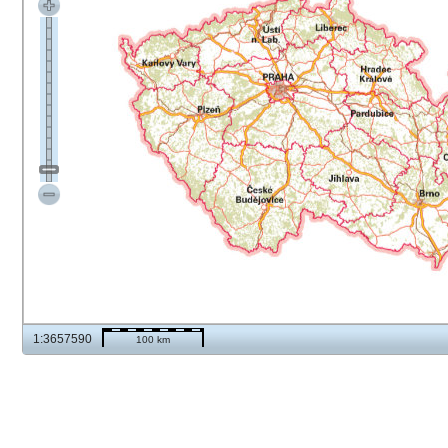
1:3657590
100 km