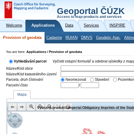
Geoportal ČÚZK
Access to map products and services
Welcome
Applications
Data
Services
INSPIRE
Provision of geodata
Cadastre
RUIAN
DMVS
Geodetic App.
Altim
You are here:
Applications / Provision of geodata
Vyhledávání parcel
Vyčistit vstupní formulář a odebrat výsledky z map
Název/Kód obce
Název/Kód katastrálního území
Parcela, druh číslování
Neomezovat
Stavební
Pozemkov
Parcelní číslo
/
Mapa
Vybraný produkt: Imperial Obligatory Imprints of the Sta