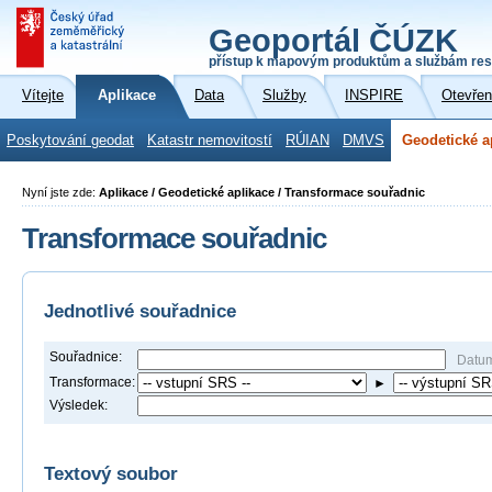
Geoportál ČÚZK
přístup k mapovým produktům a službám res
Vítejte
Aplikace
Data
Služby
INSPIRE
Otevřen
Poskytování geodat
Katastr nemovitostí
RÚIAN
DMVS
Geodetické a
Nyní jste zde:
Aplikace / Geodetické aplikace / Transformace souřadnic
Transformace souřadnic
Jednotlivé souřadnice
Souřadnice:
Datu
Transformace:
►
Výsledek:
Textový soubor