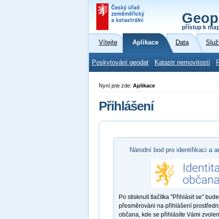
Geop
přístup k ma
Vítejte
Aplikace
Data
Služ
Poskytování geodat
Katastr nemovitostí
Nyní jste zde:
Aplikace
Přihlášení
Národní bod pro identifikaci a a
Po stisknutí tlačítka "Přihlásit se" bude
přesměrováni na přihlášení prostředni
občana, kde se přihlásíte Vámi zvole