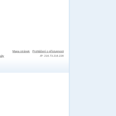
Mapa stránek
Prohlášení o přístupnosti
nály
.
IP: 216.73.216.228