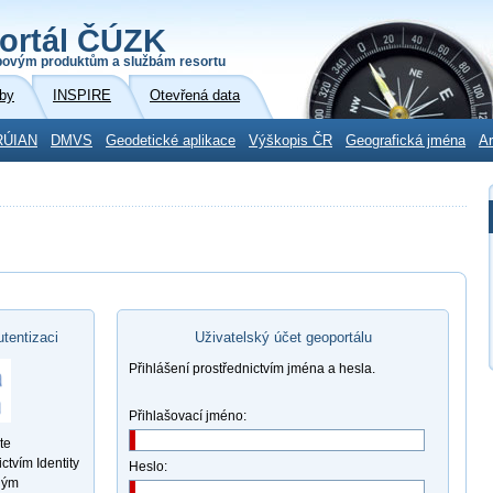
ortál ČÚZK
povým produktům a službám resortu
by
INSPIRE
Otevřená data
RÚIAN
DMVS
Geodetické aplikace
Výškopis ČR
Geografická jména
Ar
utentizaci
Uživatelský účet geoportálu
Přihlášení prostřednictvím jména a hesla.
Přihlašovací jméno:
te
ctvím Identity
Heslo:
ným