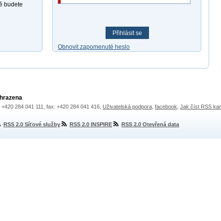
ně budete
Přihlásit se
Obnovit zapomenuté heslo
yhrazena
.: +420 284 041 111, fax: +420 284 041 416,
Uživatelská podpora
,
facebook
,
Jak číst RSS ka
RSS 2.0 Síťové služby
RSS 2.0 INSPIRE
RSS 2.0 Otevřená data