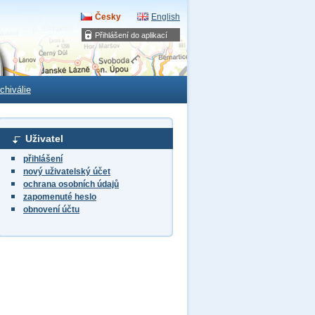
Česky
English
Přihlášení do aplikací
chiválie
Uživatel
přihlášení
nový uživatelský účet
ochrana osobních údajů
zapomenuté heslo
obnovení účtu