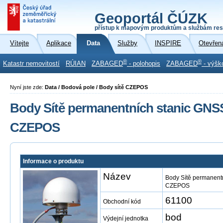
Geoportál ČÚZK
přístup k mapovým produktům a službám res
Vítejte
Aplikace
Data
Služby
INSPIRE
Otevřen
®
®
Katastr nemovitostí
RÚIAN
ZABAGED
- polohopis
ZABAGED
- výšk
Nyní jste zde:
Data / Bodová pole / Body sítě CZEPOS
Body Sítě permanentních stanic GNS
CZEPOS
Informace o produktu
Název
Body Sítě permanent
CZEPOS
61100
Obchodní kód
bod
Výdejní jednotka