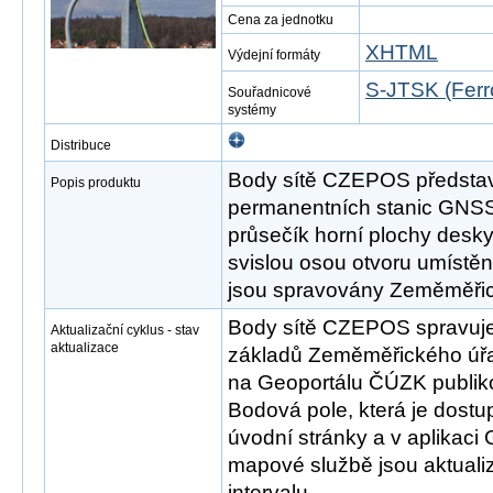
Cena za jednotku
XHTML
Výdejní formáty
S-JTSK (Ferr
Souřadnicové
systémy
Distribuce
Body sítě CZEPOS představu
Popis produktu
permanentních stanic GNSS
průsečík horní plochy desk
svislou osou otvoru umístě
jsou spravovány Zeměměři
Body sítě CZEPOS spravuje
Aktualizační cyklus - stav
aktualizace
základů Zeměměřického úřa
na Geoportálu ČÚZK publi
Bodová pole, která je dos
úvodní stránky a v aplikaci
mapové službě jsou aktuali
intervalu.