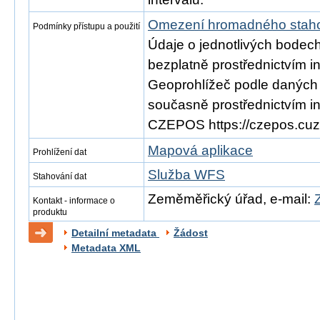
Omezení hromadného staho
Podmínky přístupu a použití
Údaje o jednotlivých bodec
bezplatně prostřednictvím i
Geoprohlížeč podle daných v
současně prostřednictvím i
CZEPOS https://czepos.cuz
Mapová aplikace
Prohlížení dat
Služba WFS
Stahování dat
Zeměměřický úřad, e-mail:
Kontakt - informace o
produktu
Detailní metadata
Žádost
Metadata XML