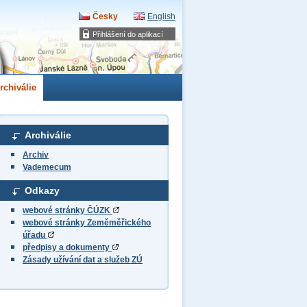
Česky
English
Přihlášení do aplikací
rchiválie
Archiválie
Archiv
Vademecum
Odkazy
webové stránky ČÚZK
webové stránky Zeměměřického
úřadu
předpisy a dokumenty
Zásady užívání dat a služeb ZÚ