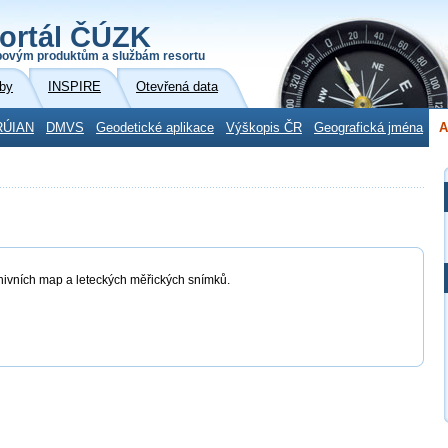
ortál ČÚZK
povým produktům a službám resortu
by
INSPIRE
Otevřená data
RÚIAN
DMVS
Geodetické aplikace
Výškopis ČR
Geografická jména
A
chivních map a leteckých měřických snímků.