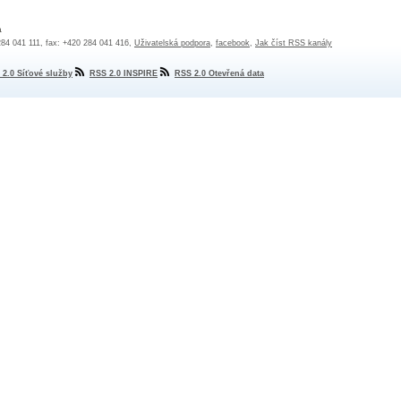
a
 284 041 111, fax: +420 284 041 416,
Uživatelská podpora
,
facebook
,
Jak číst RSS kanály
 2.0 Síťové služby
RSS 2.0 INSPIRE
RSS 2.0 Otevřená data