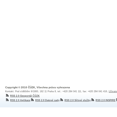
Copyright © 2010 ČÚZK, Všechna práva vyhrazena
Kontakt: Pod sídlištěm 9/1800, 182 11 Praha 8, tel.: +420 284 041 111, fax: +420 284 041 416,
Uživate
RSS 2.0 Geoportál ČÚZK
RSS 2.0 Aplikace
RSS 2.0 Datové sady
RSS 2.0 Síťové služby
RSS 2.0 INSPIRE