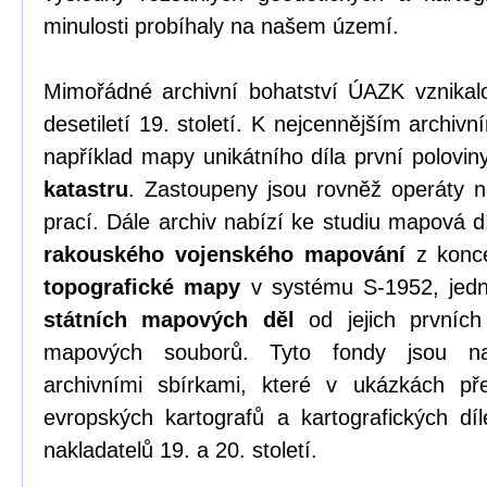
minulosti probíhaly na našem území.
Mimořádné archivní bohatství ÚAZK vznikalo
desetiletí 19. století. K nejcennějším archi
například mapy unikátního díla první polovin
katastru
. Zastoupeny jsou rovněž operáty na
prací. Dále archiv nabízí ke studiu mapová 
rakouského vojenského mapování
z konce
topografické mapy
v systému S-1952, jedno
státních mapových děl
od jejich prvních
mapových souborů. Tyto fondy jsou na
archivními sbírkami, které v ukázkách pře
evropských kartografů a kartografických dí
nakladatelů 19. a 20. století.