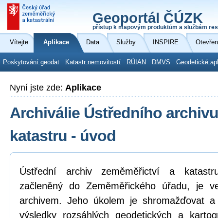
Geoportál ČÚZK
přístup k mapovým produktům a službám res
Vítejte
Aplikace
Data
Služby
INSPIRE
Otevřen
Poskytování geodat
Katastr nemovitostí
RÚIAN
DMVS
Geodetické ap
Nyní jste zde:
Aplikace
Archiválie Ústředního archiv
katastru - úvod
Ústřední archiv zeměměřictví a katastr
začleněný do Zeměměřického úřadu, je ve
archivem. Jeho úkolem je shromažďovat a v
výsledky rozsáhlých geodetických a kartogr