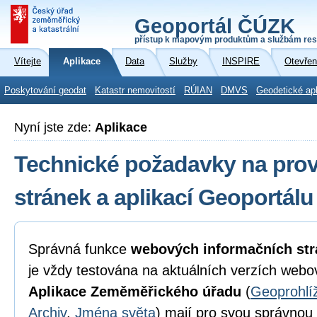
Geoportál ČÚZK
přístup k mapovým produktům a službám res
Vítejte
Aplikace
Data
Služby
INSPIRE
Otevřen
Poskytování geodat
Katastr nemovitostí
RÚIAN
DMVS
Geodetické ap
Nyní jste zde:
Aplikace
Technické požadavky na pro
stránek a aplikací Geoportál
Správná funkce
webových informačních str
je vždy testována na aktuálních verzích webo
Aplikace Zeměměřického úřadu
(
Geoprohlí
Archiv
,
Jména světa
) mají pro svou správnou