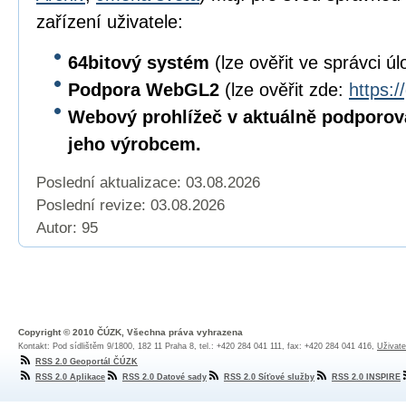
zařízení uživatele:
64bitový
systém
(lze ověřit ve správci úl
Podpora WebGL2
(lze ověřit zde:
https:/
Webový prohlížeč v aktuálně podporov
jeho výrobcem.
Poslední aktualizace: 03.08.2026
Poslední revize:
03.08.2026
Autor: 95
Copyright © 2010 ČÚZK, Všechna práva vyhrazena
Kontakt: Pod sídlištěm 9/1800, 182 11 Praha 8, tel.: +420 284 041 111, fax: +420 284 041 416,
Uživate
RSS 2.0 Geoportál ČÚZK
RSS 2.0 Aplikace
RSS 2.0 Datové sady
RSS 2.0 Síťové služby
RSS 2.0 INSPIRE