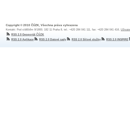
Copyright © 2010 ČÚZK, Všechna práva vyhrazena
Kontakt: Pod sídlištěm 9/1800, 182 11 Praha 8, tel.: +420 284 041 111, fax: +420 284 041 416,
Uživate
RSS 2.0 Geoportál ČÚZK
RSS 2.0 Aplikace
RSS 2.0 Datové sady
RSS 2.0 Síťové služby
RSS 2.0 INSPIRE