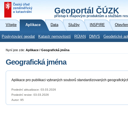
Geoportál ČÚZK
přístup k mapovým produktům a službám res
Vítejte
Aplikace
Data
Služby
INSPIRE
Otevřen
Poskytování geodat
Katastr nemovitostí
RÚIAN
DMVS
Geodetické ap
Nyní jste zde:
Aplikace / Geografická jména
Geografická jména
Aplikace pro publikaci vybraných souborů standardizovaných geografickýc
Poslední aktualizace: 03.03.2026
Poslední revize:
03.03.2026
Autor: 95