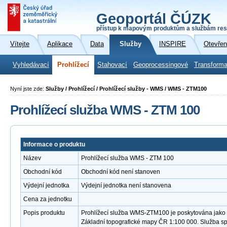
Geoportál ČÚZK
přístup k mapovým produktům a službám res
Vítejte
Aplikace
Data
Služby
INSPIRE
Otevřen
Vyhledávací
Prohlížecí
Stahovací
Geoprocessingové
Transforma
Nyní jste zde:
Služby / Prohlížecí / Prohlížecí služby - WMS / WMS - ZTM100
Prohlížecí služba WMS - ZTM 100
Informace o produktu
Název
Prohlížecí služba WMS - ZTM 100
Obchodní kód
Obchodní kód není stanoven
Výdejní jednotka
Výdejní jednotka není stanovena
Cena za jednotku
Popis produktu
Prohlížecí služba WMS-ZTM100 je poskytována jako v
Základní topografické mapy ČR 1:100 000. Služba s