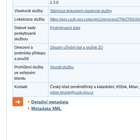
1.3.0.
Vlastnosti služby
Stáhnout dokument vlastnosti služby
Lokalizace služby
https://ags.cuzk.gov.cz/arcgis1/services/ZTM/ZTM1
Datové sady
Poskytovaná data
poskytované
službou
Omezení a
Zásady užívání dat a služeb ZÚ
podmínky přístupu
a použití
Prohlížení služby
Spustit službu
ve veřejném
klientu
Kontakt
Český úřad zeměměřický a katastrální, Křížek, Milan ,
milan.krizek@cuzk.gov.cz
Detailní metadata
Metadata XML